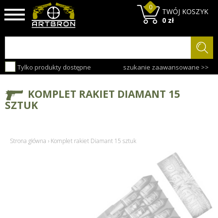
0
TWÓJ KOSZYK
0 zł
Tylko produkty dostępne
szukanie zaawansowane >>
KOMPLET RAKIET DIAMANT 15
SZTUK
Strona główna
›
Komplet rakiet Diamant 15 sztuk