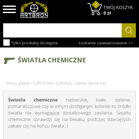
0
TWÓJ KOSZYK
0 zł
Tylko produkty dostępne
szukanie zaawansowane >>
ŚWIATŁA CHEMICZNE
Strona główna
›
TURYSTYKA I SURVIVAL
›
Światła chemiczne
Światła chemiczne
niebieskie, białe, zielone,
pomarańczowe czy w innym dostępnym kolorze to źródło
światła nie wymagające dodatkowego zasilania. Światło
chemiczne sprawdzi się na biwaku, podczas dziecięcych
zabaw czy na końcu świata ;)