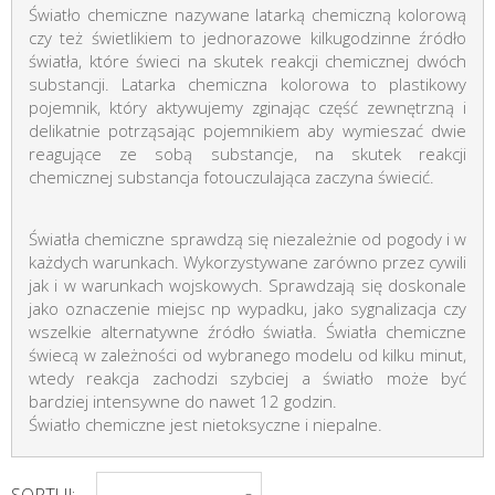
Światło chemiczne nazywane latarką chemiczną kolorową
czy też świetlikiem to jednorazowe kilkugodzinne źródło
światła, które świeci na skutek reakcji chemicznej dwóch
substancji. Latarka chemiczna kolorowa to plastikowy
pojemnik, który aktywujemy zginając część zewnętrzną i
delikatnie potrząsając pojemnikiem aby wymieszać dwie
reagujące ze sobą substancje, na skutek reakcji
chemicznej substancja fotouczulająca zaczyna świecić.
Światła chemiczne sprawdzą się niezależnie od pogody i w
każdych warunkach. Wykorzystywane zarówno przez cywili
jak i w warunkach wojskowych. Sprawdzają się doskonale
jako oznaczenie miejsc np wypadku, jako sygnalizacja czy
wszelkie alternatywne źródło światła. Światła chemiczne
świecą w zależności od wybranego modelu od kilku minut,
wtedy reakcja zachodzi szybciej a światło może być
bardziej intensywne do nawet 12 godzin.
Światło chemiczne jest nietoksyczne i niepalne.
SORTUJ: