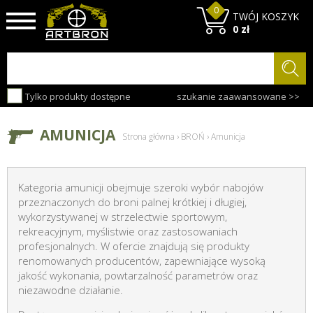
0
TWÓJ KOSZYK
0 zł
Tylko produkty dostępne
szukanie zaawansowane >>
AMUNICJA
Strona główna
›
BROŃ
›
Amunicja
Kategoria amunicji obejmuje szeroki wybór nabojów
przeznaczonych do broni palnej krótkiej i długiej,
wykorzystywanej w strzelectwie sportowym,
rekreacyjnym, myślistwie oraz zastosowaniach
profesjonalnych. W ofercie znajdują się produkty
renomowanych producentów, zapewniające wysoką
jakość wykonania, powtarzalność parametrów oraz
niezawodne działanie.