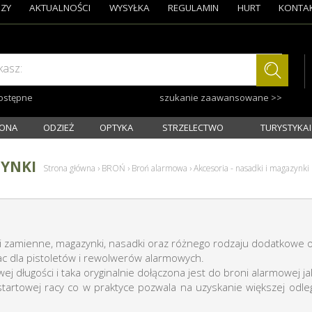
ZY
AKTUALNOŚCI
WYSYŁKA
REGULAMIN
HURT
KONTA
kasz:
dostępne
szukanie zaawansowane >>
ONA
ODZIEŻ
OPTYKA
STRZELECTWO
TURYSTYKA I
ZYNKI
Strona główna
›
BROŃ
›
Broń alarmowa
›
Akcesoria - nasadki i magazynki
ci zamienne, magazynki, nasadki oraz różnego rodzaju dodatkowe
ac dla pistoletów i rewolwerów alarmowych.
 długości i taka oryginalnie dołączona jest do broni alarmowej ja
startowej racy co w praktyce pozwala na uzyskanie większej od