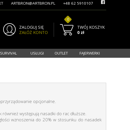
KT
ARTBRON@ARTBRON.PL
+48 62 5910107
0
ZALOGUJ SIĘ
TWÓJ KOSZYK
ZAŁÓŻ KONTO
0 zł
 SURVIVAL
USŁUGI
OUTLET
FAJERWERKI
 oprzyrządowanie opcjonalne.
k również występują nasadki do rac dłuższe.
ległości wznoszenia do 20% w stosunku do nasadek