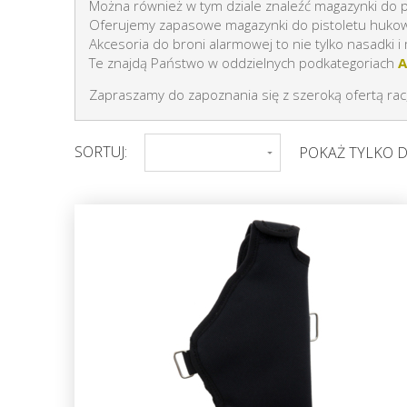
Można również w tym dziale znaleźć magazynki do p
Oferujemy zapasowe magazynki do pistoletu hukowego 
Akcesoria do broni alarmowej to nie tylko nasadki 
Te znajdą Państwo w oddzielnych podkategoriach
A
Zapraszamy do zapoznania się z szeroką ofertą ra
SORTUJ:
POKAŻ TYLKO 