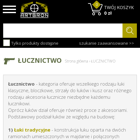
0
TWÓJ KOSZYK
0 zł
Tylko produkty dostępne
szukanie zaawansowane >>
ŁUCZNICTWO
Strona główna
›
ŁUCZNICTWO
Łucznictwo
- kategoria oferuje wszelkiego rodzaju łuki
klasyczne, bloczkowe, strzały do łuków i kusz oraz różnego
rodzaju akcesoria łucznicze niezbędne każdemu
łucznikowi.
Oprócz łuków dział oferuje również proce z akcesoriami.
Podstawowy podział łuków ze względu na budowę:
1)
Łuki tradycyjne
- konstrukcja łuku oparta na dwóch
ramionach umieszczonych w majdanie i połączonych