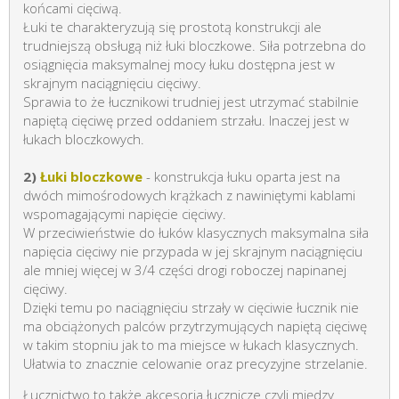
końcami cięciwą.
Łuki te charakteryzują się prostotą konstrukcji ale
trudniejszą obsługą niż łuki bloczkowe. Siła potrzebna do
osiągnięcia maksymalnej mocy łuku dostępna jest w
skrajnym naciągnięciu cięciwy.
Sprawia to że łucznikowi trudniej jest utrzymać stabilnie
napiętą cięciwę przed oddaniem strzału. Inaczej jest w
łukach bloczkowych.
2)
Łuki bloczkowe
- konstrukcja łuku oparta jest na
dwóch mimośrodowych krążkach z nawiniętymi kablami
wspomagającymi napięcie cięciwy.
W przeciwieństwie do łuków klasycznych maksymalna siła
napięcia cięciwy nie przypada w jej skrajnym naciągnięciu
ale mniej więcej w 3/4 części drogi roboczej napinanej
cięciwy.
Dzięki temu po naciągnięciu strzały w cięciwie łucznik nie
ma obciążonych palców przytrzymujących napiętą cięciwę
w takim stopniu jak to ma miejsce w łukach klasycznych.
Ułatwia to znacznie celowanie oraz precyzyjne strzelanie.
Łucznictwo to także akcesoria łucznicze czyli między