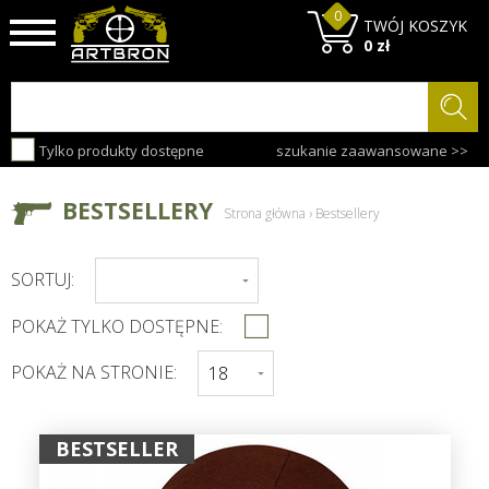
0
TWÓJ KOSZYK
0 zł
Tylko produkty dostępne
szukanie zaawansowane >>
BESTSELLERY
Strona główna
›
Bestsellery
SORTUJ:
POKAŻ TYLKO DOSTĘPNE:
POKAŻ NA STRONIE:
BESTSELLER