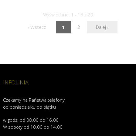
Wyświetlane: 1 - 18 z 29
‹ Wstecz
1
2
Dalej ›
INFOLINIA
Czekamy na Państwa telefony
od poniedziałku do piątku
w godz. od 08.00 do 16.00
W soboty od 10.00 do 14.00