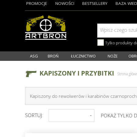
PROMOCJE
NOWOŚCI
BESTSELLERY
BAZA WIED
Wpisz czego szu
Tylko produkty 
ASG
BROŃ
ŁUCZNICTWO
NOŻE
OBR
KAPISZONY I PRZYBITKI
Strona głów
Kapiszony do rewolwerów i karabinów czarnoproc
SORTUJ:
POKAŻ TYLKO 