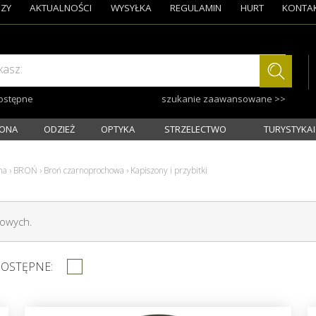
ZY
AKTUALNOŚCI
WYSYŁKA
REGULAMIN
HURT
KONTA
kasz:
dostępne
szukanie zaawansowane >>
ONA
ODZIEŻ
OPTYKA
STRZELECTWO
TURYSTYKA I
na
›
BROŃ
›
Broń czarnoprochowa
›
Kapiszony i przybitki
howych.
DOSTĘPNE: