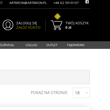
KT
ARTBRON@ARTBRON.PL
+48 62 5910107
0
ZALOGUJ SIĘ
TWÓJ KOSZYK
ZAŁÓŻ KONTO
0 zł
 SURVIVAL
USŁUGI
OUTLET
FAJERWERKI
POKAŻ NA STRONIE: