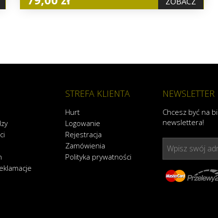
ZOBACZ
STREFA KLIENTA
NEWSLETTER
Hurt
Chcesz być na b
newslettera!
dzy
Logowanie
ci
Rejestracja
Zamówienia
Wpisz swój adr
n
Polityka prywatności
reklamacje