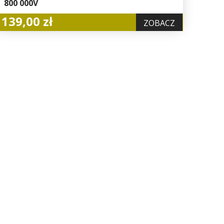
800 000V
139,00 zł
ZOBACZ