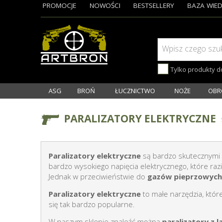
PROMOCJE
NOWOŚCI
BESTSELLERY
BAZA WIED
Wpisz czego szu
Tylko produkty 
ASG
BROŃ
ŁUCZNICTWO
NOŻE
OBR
PARALIZATORY ELEKTRYCZNE
Paralizatory elektryczne
są bardzo skutecznymi 
bardzo wysokiego napięcia elektrycznego, które raz
Jednak w przeciwieństwie do
gazów pieprzowyc
Paralizatory elektryczne
to małe narzędzia, któr
się tak bardzo popularne.
W naszym sklepie znaleźć można
paralizatory z l