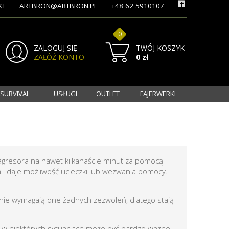
KT
ARTBRON@ARTBRON.PL
+48 62 5910107
0
ZALOGUJ SIĘ
TWÓJ KOSZYK
ZAŁÓŻ KONTO
0 zł
 SURVIVAL
USŁUGI
OUTLET
FAJERWERKI
agresora na nawet kilkanaście minut za pomocą
a i daje możliwość ucieczki lub wezwania pomocy.
 nie wymagają one żadnych zezwoleń, dlatego stają
 w niektórych sytuacjach może być bardzo ważne i