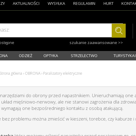
ZY
AKTUALNOŚCI
WYSYŁKA
REGULAMIN
HURT
KONTA
kasz:
dostępne
szukanie zaawansowane >>
ONA
ODZIEŻ
OPTYKA
STRZELECTWO
TURYSTYKA I
Strona główna
›
OBRONA
›
Paralizatory elektryczne
narzędziami do obrony przed napastnikiem. Unieruchamiają one 
i układ mięśniowo-nerwowy, ale nie stanowi zagrożenia dla zdrowi
h
wymagają one bezpośredniego kontaktu z osobą atakującą.
e bez problemu można zmieścić w kieszeni, torebce, czy kaburze i
atarką
którą możemy oślepić napastnika przed porażeniem go, co