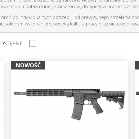
owane do montażu lunet, kolimatorów, dwójnogów oraz innych ak
broń do indywidualnych potrzeb – od precyzyjnego strzelania spo
się solidnym wykonaniem, wysoką kulturą pracy oraz niezawodnoś
DOSTĘPNE:
NOWOŚĆ