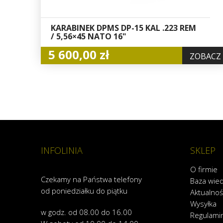
KARABINEK DPMS DP-15 KAL .223 REM
/ 5,56×45 NATO 16"
5 600,00 zł
ZOBACZ
INFOLINIA
SKLEP
O firmie
Czekamy na Państwa telefony
Baza wie
od poniedziałku do piątku
Aktualnoś
Wysyłka
w godz. od 08.00 do 16.00
Regulami