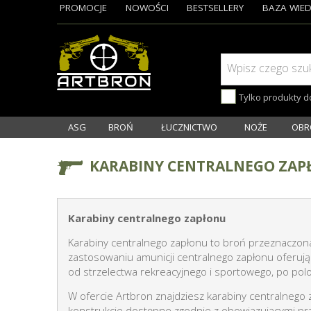
PROMOCJE
NOWOŚCI
BESTSELLERY
BAZA WIED
Wpisz czego szu
Tylko produkty 
ASG
BROŃ
ŁUCZNICTWO
NOŻE
OBR
KARABINY CENTRALNEGO ZA
Karabiny centralnego zapłonu
Karabiny centralnego zapłonu to broń przeznaczona
zastosowaniu amunicji centralnego zapłonu oferuj
od strzelectwa rekreacyjnego i sportowego, po pol
W ofercie Artbron znajdziesz karabiny centralne
konstrukcje dostępne zgodnie z obowiązującymi pr