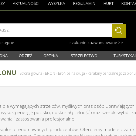
ZY
AKTUALNOŚCI
WYSYŁKA
REGULAMIN
HURT
KONTA
kasz:
dostępne
szukanie zaawansowane >>
ONA
ODZIEŻ
OPTYKA
STRZELECTWO
TURYSTYKA I
PŁONU
Strona główna
›
BROŃ
›
Broń palna długa
›
Karabiny centralnego zapłonu
 dla wymagających strzelców, myśliwych oraz osób uprawiających 
ą wysoką energię pocisku, doskonałą celność oraz szeroki wybór
owania i zastosowania profesjonalne.
go zapłonu renomowanych producentów. Oferujemy modele z zamk
zepisami prawa. Dostępne są zarówno klasyczne karabiny z drewn