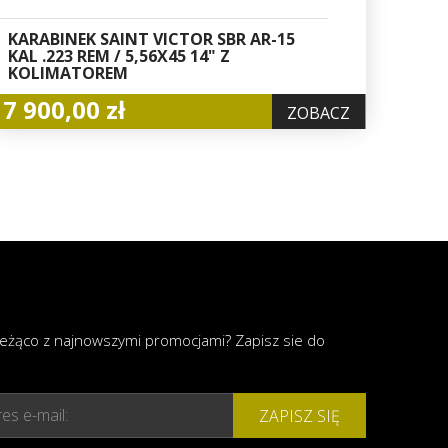
KARABINEK SAINT VICTOR SBR AR-15
KAL .223 REM / 5,56X45 14" Z
KOLIMATOREM
7 900,00 zł
ZOBACZ
ieżąco z najnowszymi promocjami? Zapisz sie do
es e-mail:
ZAPISZ SIĘ