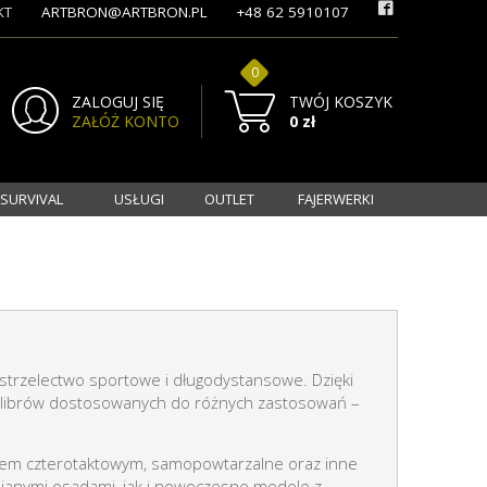
KT
ARTBRON@ARTBRON.PL
+48 62 5910107
0
ZALOGUJ SIĘ
TWÓJ KOSZYK
ZAŁÓŻ KONTO
0 zł
 SURVIVAL
USŁUGI
OUTLET
FAJERWERKI
strzelectwo sportowe i długodystansowe. Dzięki
 kalibrów dostosowanych do różnych zastosowań –
iem czterotaktowym, samopowtarzalne oraz inne
ianymi osadami, jak i nowoczesne modele z