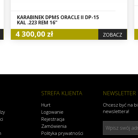
KARABINEK DPMS ORACLE II DP-15
KAL .223 REM 16"
4 300,00 zł
ZOBACZ
STREFA KLIENTA
NEWSLETTER
Hurt
Chcesz być na b
newslettera!
dzy
Logowanie
ci
Rejestracja
Zamówienia
Wpisz swój adr
n
Polityka prywatności