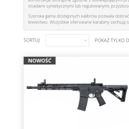
osadami syntetycznymi lub regulowanymi, przystos
Szeroka gama dostępnych kalibrów pozwala dobrać 
łowiectwo. Wszystkie oferowane karabiny cechują 
SORTUJ:
POKAŻ TYLKO 
NOWOŚĆ