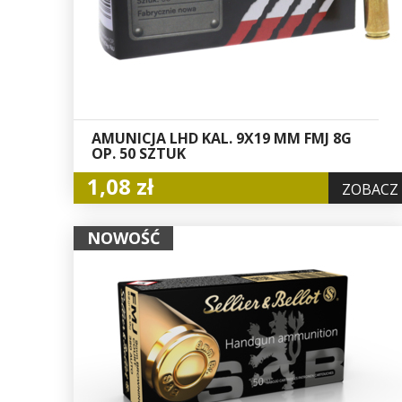
AMUNICJA LHD KAL. 9X19 MM FMJ 8G
OP. 50 SZTUK
1,08 zł
ZOBACZ
NOWOŚĆ