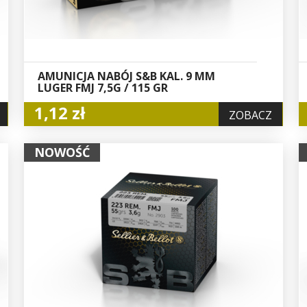
AMUNICJA NABÓJ S&B KAL. 9 MM
LUGER FMJ 7,5G / 115 GR
1,12 zł
ZOBACZ
NOWOŚĆ