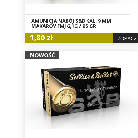
AMUNICJA NABÓJ S&B KAL. 9 MM
MAKAROV FMJ 6,1G / 95 GR
1,80 zł
ZOBACZ
NOWOŚĆ