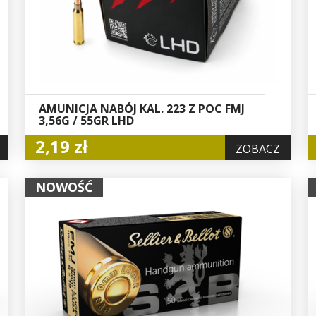
AMUNICJA NABÓJ KAL. 223 Z POC FMJ
3,56G / 55GR LHD
2,19 zł
ZOBACZ
NOWOŚĆ