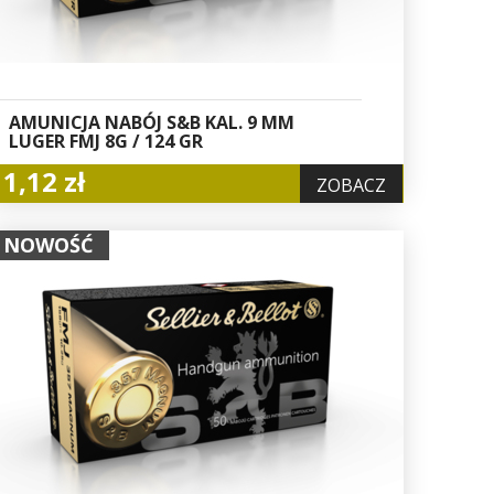
AMUNICJA NABÓJ S&B KAL. 9 MM
LUGER FMJ 8G / 124 GR
1,12 zł
ZOBACZ
NOWOŚĆ