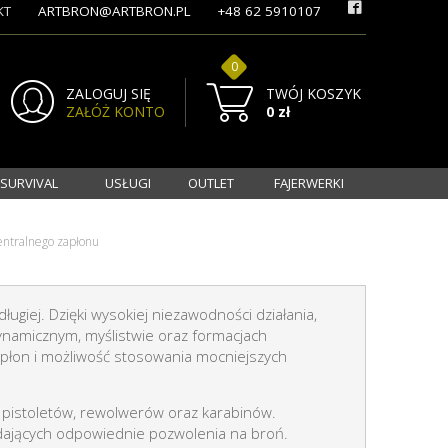
KT
ARTBRON@ARTBRON.PL
+48 62 5910107
0
ZALOGUJ SIĘ
TWÓJ KOSZYK
ZAŁÓŻ KONTO
0 zł
 SURVIVAL
USŁUGI
OUTLET
FAJERWERKI
entralnego zapłonu
ugiej. Dzięki wysokiej niezawodności działania,
dynamicznym, myślistwie oraz formacjach
apłon i możliwość stosowania mocniejszych
pistoletów, rewolwerów oraz karabinów.
adających odpowiednie pozwolenia na broń.