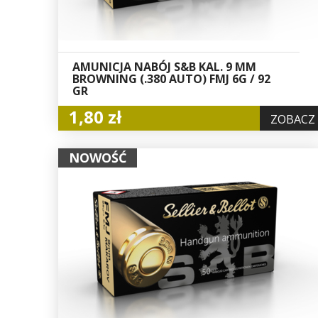
AMUNICJA NABÓJ S&B KAL. 9 MM
BROWNING (.380 AUTO) FMJ 6G / 92
GR
1,80 zł
ZOBACZ
NOWOŚĆ