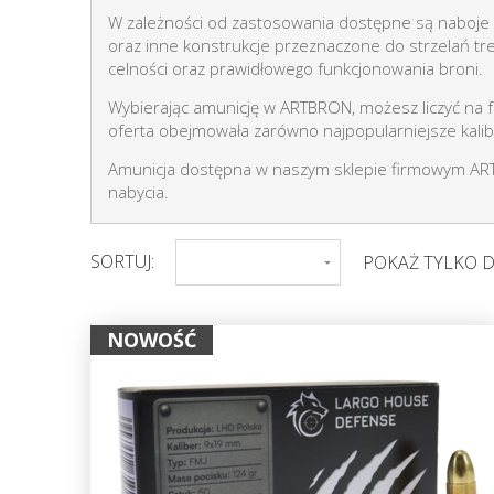
W zależności od zastosowania dostępne są naboje z
oraz inne konstrukcje przeznaczone do strzelań tr
celności oraz prawidłowego funkcjonowania broni.
Wybierając amunicję w ARTBRON, możesz liczyć na
oferta obejmowała zarówno najpopularniejsze kalibr
Amunicja dostępna w naszym sklepie firmowym ART
nabycia.
SORTUJ:
POKAŻ TYLKO 
NOWOŚĆ