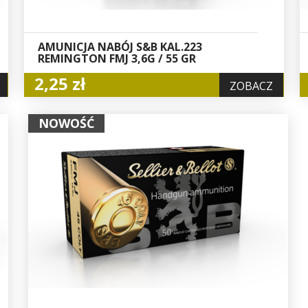
AMUNICJA NABÓJ S&B KAL.223
REMINGTON FMJ 3,6G / 55 GR
2,25 zł
ZOBACZ
NOWOŚĆ