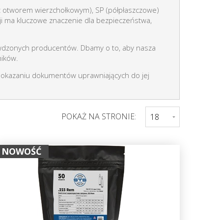
(z otworem wierzchołkowym), SP (półpłaszczowe)
ji ma kluczowe znaczenie dla bezpieczeństwa,
wdzonych producentów. Dbamy o to, aby nasza
ników.
 okazaniu dokumentów uprawniających do jej
POKAŻ NA STRONIE:
NOWOŚĆ