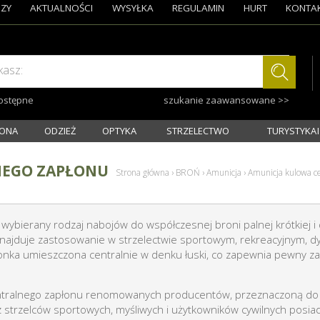
ZY
AKTUALNOŚCI
WYSYŁKA
REGULAMIN
HURT
KONTA
kasz:
dostępne
szukanie zaawansowane >>
ONA
ODZIEŻ
OPTYKA
STRZELECTWO
TURYSTYKA I
NEGO ZAPŁONU
Strona główna
›
BROŃ
›
Amunicja
›
Amunicja kulowa c
wybierany rodzaj nabojów do współczesnej broni palnej krótkiej i dł
i znajduje zastosowanie w strzelectwie sportowym, rekreacyjnym, 
onka umieszczona centralnie w denku łuski, co zapewnia pewny z
ntralnego zapłonu renomowanych producentów, przeznaczoną do 
 strzelców sportowych, myśliwych i użytkowników cywilnych posi