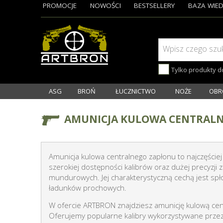
PROMOCJE
NOWOŚCI
BESTSELLERY
BAZA WIED
Wpisz czego szu
Tylko produkty 
ASG
BROŃ
ŁUCZNICTWO
NOŻE
OBR
AMUNICJA KULOWA CENTRAL
Amunicja kulowa centralnego zapłonu to najczęściej 
szerokiej dostępności kalibrów oraz dużej precyzj
mundurowych. Jej charakterystyczną cechą jest spł
ładunków prochowych.
W ofercie ARTBRON znajdziesz amunicję kulową ce
Oferujemy popularne kalibry wykorzystywane przez