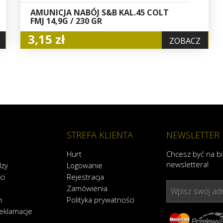
AMUNICJA NABÓJ S&B KAL.45 COLT
FMJ 14,9G / 230 GR
3,15 zł
ZOBACZ
STREFA KLIENTA
NEWSLETTER
Hurt
Chcesz być na b
newslettera!
dzy
Logowanie
ci
Rejestracja
Zamówienia
Wpisz swój adr
n
Polityka prywatności
reklamacje