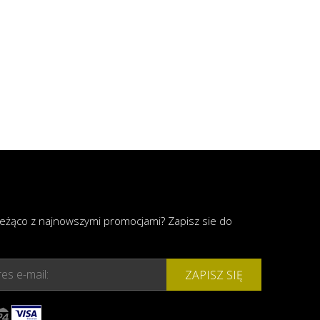
ieżąco z najnowszymi promocjami? Zapisz sie do
es e-mail:
ZAPISZ SIĘ