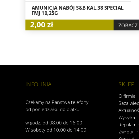
AMUNICJA NABÓJ S&B KAL.38 SPECIAL
FMJ 10,25G
2,00 zł
ZOBACZ
INFOLINIA
SKLEP
O firmie
Czekamy na Państwa telefony
Baza wie
od poniedziałku do piątku
Aktualnoś
Wysyłka
w godz. od 08.00 do 16.00
Regulami
W soboty od 10.00 do 14.00
Zwroty i 
Kontakt