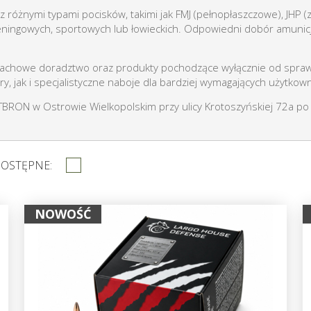
 różnymi typami pocisków, takimi jak FMJ (pełnopłaszczowe), JHP 
eningowych, sportowych lub łowieckich. Odpowiedni dobór amunic
 fachowe doradztwo oraz produkty pochodzące wyłącznie od spra
y, jak i specjalistyczne naboje dla bardziej wymagających użytkow
BRON w Ostrowie Wielkopolskim przy ulicy Krotoszyńskiej 72a po
DOSTĘPNE:
NOWOŚĆ