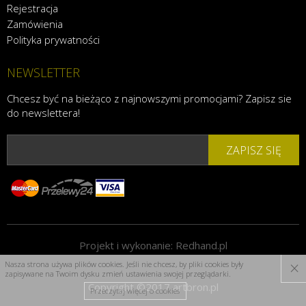
Rejestracja
Zamówienia
Polityka prywatności
NEWSLETTER
Chcesz być na bieżąco z najnowszymi promocjami? Zapisz sie
do newslettera!
ZAPISZ SIĘ
Projekt i wykonanie:
Redhand.pl
×
Nasza strona używa plików cookies. Jeśli nie chcesz, by pliki cookies były
zapisywane na Twoim dysku zmień ustawienia swojej przeglądarki.
Copyright ©2017 artbron.pl
Przeczytaj więcej o cookies