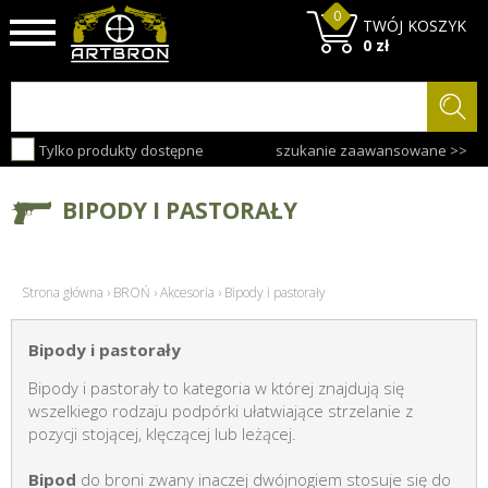
0
TWÓJ KOSZYK
0 zł
Tylko produkty dostępne
szukanie zaawansowane >>
BIPODY I PASTORAŁY
Strona główna
›
BROŃ
›
Akcesoria
›
Bipody i pastorały
Bipody i pastorały
Bipody i pastorały to kategoria w której znajdują się
wszelkiego rodzaju podpórki ułatwiające strzelanie z
pozycji stojącej, klęczącej lub leżącej.
Bipod
do broni zwany inaczej dwójnogiem stosuje się do