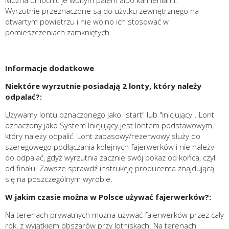
Można umocnić je wbitym palem albo kamieniami.
Wyrzutnie przeznaczone są do użytku zewnętrznego na
otwartym powietrzu i nie wolno ich stosować w
pomieszczeniach zamkniętych.
Informacje dodatkowe
Niektóre wyrzutnie posiadają 2 lonty, który należy
odpalać?:
Używamy lontu oznaczonego jako "start" lub "inicjujący". Lont
oznaczony jako System Inicjujący jest lontem podstawowym,
który należy odpalić. Lont zapasowy/rezerwowy służy do
szeregowego podłączania kolejnych fajerwerków i nie należy
do odpalać, gdyż wyrzutnia zacznie swój pokaz od końca, czyli
od finału. Zawsze sprawdź instrukcję producenta znajdującą
się na poszczególnym wyrobie.
W jakim czasie można w Polsce używać fajerwerków?:
Na terenach prywatnych można używać fajerwerków przez cały
rok, z wyjątkiem obszarów przy lotniskach. Na terenach