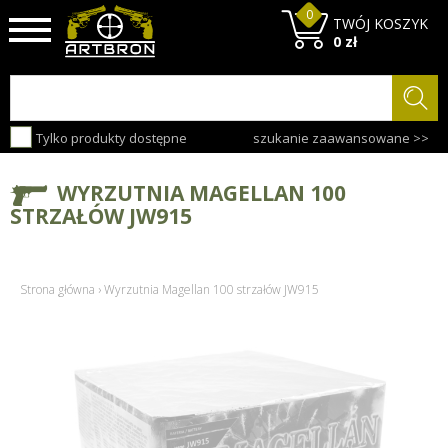
0
TWÓJ KOSZYK
0 zł
Tylko produkty dostępne
szukanie zaawansowane >>
WYRZUTNIA MAGELLAN 100
STRZAŁÓW JW915
Strona główna
›
Wyrzutnia Magellan 100 strzałów JW915