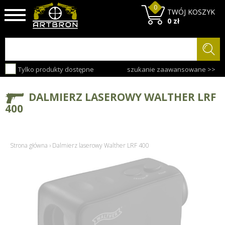
0
TWÓJ KOSZYK
0 zł
Tylko produkty dostępne
szukanie zaawansowane >>
DALMIERZ LASEROWY WALTHER LRF
400
Strona główna
›
Dalmierz laserowy Walther LRF 400