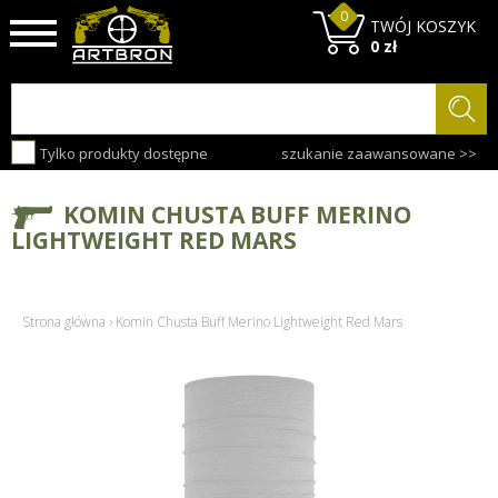
0
TWÓJ KOSZYK
0 zł
Tylko produkty dostępne
szukanie zaawansowane >>
KOMIN CHUSTA BUFF MERINO
LIGHTWEIGHT RED MARS
Strona główna
›
Komin Chusta Buff Merino Lightweight Red Mars