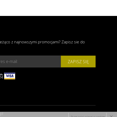
ieżąco z najnowszymi promocjami? Zapisz sie do
es e-mail:
ZAPISZ SIĘ
pl
×
Przeczytaj więcej o cookies