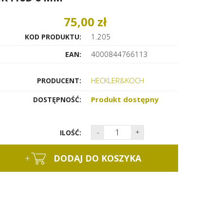
75,00 zł
1.205
KOD PRODUKTU:
4000844766113
EAN:
HECKLER&KOCH
PRODUCENT:
Produkt dostępny
DOSTĘPNOŚĆ:
-
+
ILOŚĆ:
+
DODAJ DO KOSZYKA