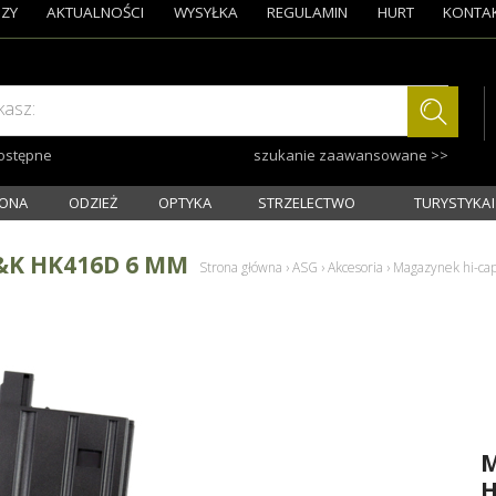
ZY
AKTUALNOŚCI
WYSYŁKA
REGULAMIN
HURT
KONTA
kasz:
dostępne
szukanie zaawansowane >>
ONA
ODZIEŻ
OPTYKA
STRZELECTWO
TURYSTYKA I
&K HK416D 6 MM
Strona główna
›
ASG
›
Akcesoria
›
Magazynek hi-c
M
H