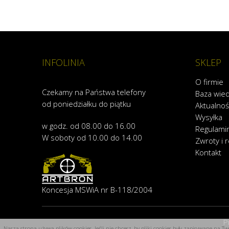
INFOLINIA
SKLEP
O firmie
Czekamy na Państwa telefony
Baza wie
od poniedziałku do piątku
Aktualnoś
Wysyłka
w godz. od 08.00 do 16.00
Regulami
W soboty od 10.00 do 14.00
Zwroty i 
Kontakt
Koncesja MSWiA nr B-118/2004
P
Nasza strona używa plików cookies. Jeśli nie chcesz, by pliki cookies były zapisywane na 