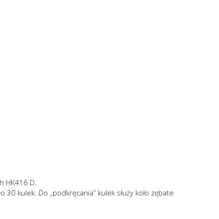
ch HK416 D.
30 kulek. Do „podkręcania” kulek służy koło zębate