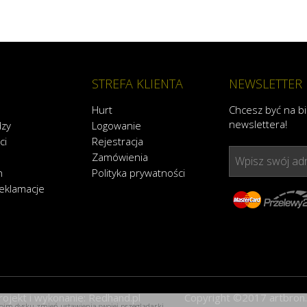
STREFA KLIENTA
NEWSLETTER
Hurt
Chcesz być na b
newslettera!
dzy
Logowanie
ci
Rejestracja
Zamówienia
Wpisz swój adr
n
Polityka prywatności
reklamacje
rojekt i wykonanie:
Redhand.pl
Copyright ©2017 artbron.
Twoim dysku zmień ustawienia swojej przeglądarki.