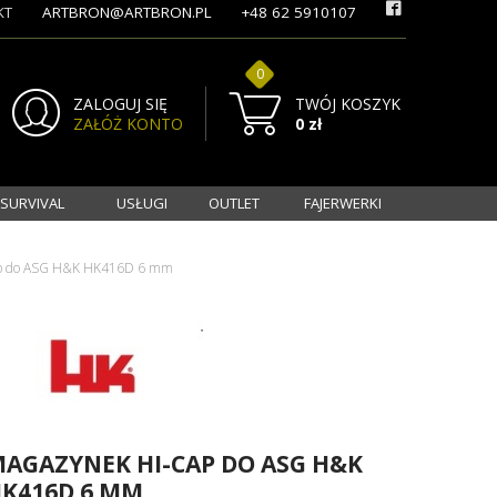
KT
ARTBRON@ARTBRON.PL
+48 62 5910107
0
ZALOGUJ SIĘ
TWÓJ KOSZYK
ZAŁÓŻ KONTO
0 zł
 SURVIVAL
USŁUGI
OUTLET
FAJERWERKI
ap do ASG H&K HK416D 6 mm
AGAZYNEK HI-CAP DO ASG H&K
K416D 6 MM