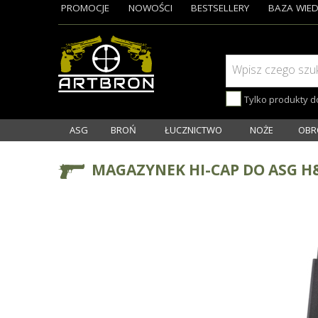
PROMOCJE
NOWOŚCI
BESTSELLERY
BAZA WIED
Wpisz czego szu
Tylko produkty 
ASG
BROŃ
ŁUCZNICTWO
NOŻE
OBR
MAGAZYNEK HI-CAP DO ASG H