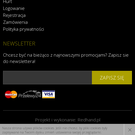
Hurt
Logowanie
Rejestracja
Zamówienia
Polityka prywatności
NEWSLETTER
Chcesz być na bieżąco z najnowszymi promocjami? Zapisz sie
do newslettera!
ZAPISZ SIĘ
Projekt i wykonanie:
Redhand.pl
×
Nasza strona używa plików cookies. Jeśli nie chcesz, by pliki cookies były
zapisywane na Twoim dysku zmień ustawienia swojej przeglądarki.