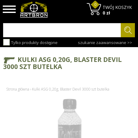
0
TWÓJ KOSZYK
0 zł
Tylko produkty dostępne
szukanie zaawansowane >>
KULKI ASG 0,20G, BLASTER DEVIL
3000 SZT BUTELKA
Strona główna
›
Kulki ASG 0,20g, Blaster Devil 3000 szt butelka