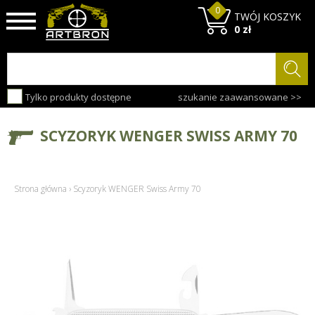
0
TWÓJ KOSZYK
0 zł
Tylko produkty dostępne
szukanie zaawansowane >>
SCYZORYK WENGER SWISS ARMY 70
Strona główna
›
Scyzoryk WENGER Swiss Army 70