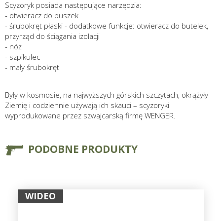
Scyzoryk posiada następujące narzędzia:
- otwieracz do puszek
- śrubokręt płaski - dodatkowe funkcje: otwieracz do butelek,
przyrząd do ściągania izolacji
- nóż
- szpikulec
- mały śrubokręt
Były w kosmosie, na najwyższych górskich szczytach, okrążyły
Ziemię i codziennie używają ich skauci – scyzoryki
wyprodukowane przez szwajcarską firmę WENGER.
PODOBNE PRODUKTY
WIDEO