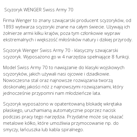
Scyzoryk WENGER Swiss Army 70
Firma Wenger to znany szwajcarski producent scyzoryków, od
1893 wytwarza scyzoryki znane na całym świecie. Używają ich
żołnierze armii kilku krajów, poza tym członkowie wypraw
ekstremalnych i większość miłośników natury i dzikiej przyrody.
Scyzoryk Wenger Swiss Army 70 - klasyczny szwajcarski
scyzoryk. Wyposażono go w 4 narzędzia spełniające 8 funkcji.
Model Swiss Army 70 to nawiązanie do klasyki wojskowych
scyzoryków, jakich używali nasi ojcowie i dziadkowie.
Nowoczesna stal oraz najnowsze rozwiązania tworzą
doskonałej jakości nóż z najnowszymi rozwiązaniami, który
jednocześnie przypomni nam młodzieńcze lata.
Scyzoryk wyposażono w opatentowaną blokadę wkrętaka
płaskiego, uruchamianą automatycznie poprzez nacisk
podczas pracy tego narzędzia. Przydatne może się okazać
metalowe kółko, które umożliwia przymocowanie np. do
smyczy, łańcuszka lub kabla spiralnego.