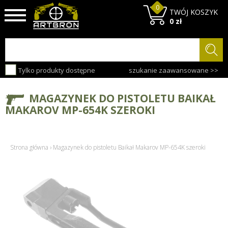
0
TWÓJ KOSZYK
0 zł
Tylko produkty dostępne
szukanie zaawansowane >>
MAGAZYNEK DO PISTOLETU BAIKAŁ
MAKAROV MP-654K SZEROKI
Strona główna
›
Magazynek do pistoletu Baikał Makarov MP-654K szeroki