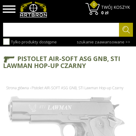
0
TWÓJ KOSZYK
0 zł
Tylko produkty dostępne
szukanie zaawansowane >>
PISTOLET AIR-SOFT ASG GNB, STI
LAWMAN HOP-UP CZARNY
Strona główna
›
Pistolet AIR-SOFT ASG GNB, STI Lawman Hop-up Czarny