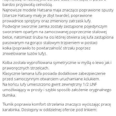
bardzo przyzwoitą celnością.
Najnowsze modele Hatsana maja znacząco poprawione spusty
(starsze Hatsany miały je zbyt twarde), poprawione
prowadnice sprężyny oraz zmieniony zatrzask lufy.
Podwójne sworznie zamka zostały zastąpione pojedynczym
sworzniem opartym na zamocowanej poprzecznie stalowej
belce, natomiast śruba na osi której otwiera się lufa zastąpiona
pasowanym na gorąco stalowym trzpieniem w postaci
kołka (poprawiło to powtarzalność strzału poprzez
zniwelowanie luzów lufy).
Kolba została wyprofilowana symetrycznie w myślą o lewo jak i
praworęcznych strzelcach.
Klasycznie łamana lufa posiada dodatkowe zabezpieczenie
przed samoczynnym otwarciem uruchamiane kciukiem.
Na końcu lufy umieszczono gwint zewnętrzny 1/2 UNF
umożliwiający w prosty i szybki sposób założenie oryginalnego
tłumika.
Tłumik poprawia komfort strzelania znacząco wyciszając pracę
karabinka. Dostępny w oddzielnej ofercie pod linkiem: