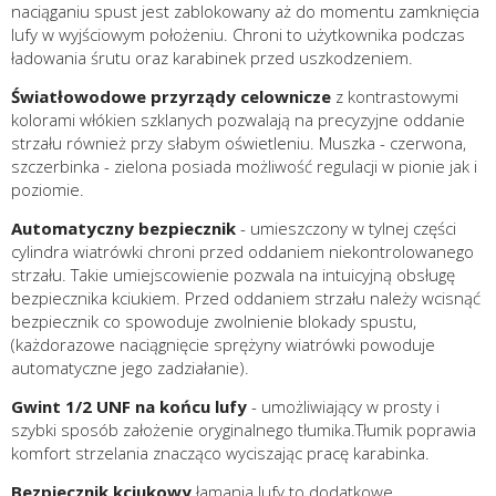
naciąganiu spust jest zablokowany aż do momentu zamknięcia
lufy w wyjściowym położeniu. Chroni to użytkownika podczas
ładowania śrutu oraz karabinek przed uszkodzeniem.
Światłowodowe przyrządy celownicze
z kontrastowymi
kolorami włókien szklanych pozwalają na precyzyjne oddanie
strzału również przy słabym oświetleniu. Muszka - czerwona,
szczerbinka - zielona posiada możliwość regulacji w pionie jak i
poziomie.
Automatyczny bezpiecznik
- umieszczony w tylnej części
cylindra wiatrówki chroni przed oddaniem niekontrolowanego
strzału. Takie umiejscowienie pozwala na intuicyjną obsługę
bezpiecznika kciukiem. Przed oddaniem strzału należy wcisnąć
bezpiecznik co spowoduje zwolnienie blokady spustu,
(każdorazowe naciągnięcie sprężyny wiatrówki powoduje
automatyczne jego zadziałanie).
Gwint 1/2 UNF
na końcu lufy
- umożliwiający w prosty i
szybki sposób założenie oryginalnego tłumika.Tłumik poprawia
komfort strzelania znacząco wyciszając pracę karabinka.
Bezpiecznik kciukowy
łamania lufy to dodatkowe