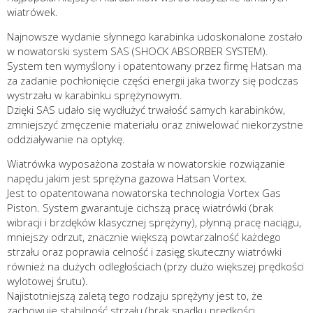
wiatrówek.
Najnowsze wydanie słynnego karabinka udoskonalone zostało
w nowatorski system SAS (SHOCK ABSORBER SYSTEM).
System ten wymyślony i opatentowany przez firmę Hatsan ma
za zadanie pochłonięcie części energii jaka tworzy się podczas
wystrzału w karabinku sprężynowym.
Dzięki SAS udało się wydłużyć trwałość samych karabinków,
zmniejszyć zmęczenie materiału oraz zniwelować niekorzystne
oddziaływanie na optykę.
Wiatrówka wyposażona została w nowatorskie rozwiązanie
napędu jakim jest sprężyna gazowa Hatsan Vortex.
Jest to opatentowana nowatorska technologia Vortex Gas
Piston. System gwarantuje cichszą pracę wiatrówki (brak
wibracji i brzdęków klasycznej sprężyny), płynną pracę naciągu,
mniejszy odrzut, znacznie większą powtarzalność każdego
strzału oraz poprawia celność i zasięg skuteczny wiatrówki
również na dużych odległościach (przy dużo większej prędkości
wylotowej śrutu).
Najistotniejszą zaletą tego rodzaju sprężyny jest to, że
zachowuje stabilność strzału (brak spadku prędkości