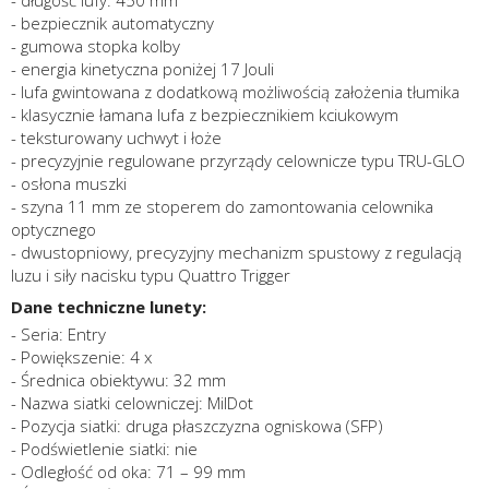
- długość lufy: 450 mm
- bezpiecznik automatyczny
- gumowa stopka kolby
- energia kinetyczna poniżej 17 Jouli
- lufa gwintowana z dodatkową możliwością założenia tłumika
- klasycznie łamana lufa z bezpiecznikiem kciukowym
- teksturowany uchwyt i łoże
- precyzyjnie regulowane przyrządy celownicze typu TRU-GLO
- osłona muszki
- szyna 11 mm ze stoperem do zamontowania celownika
optycznego
- dwustopniowy, precyzyjny mechanizm spustowy z regulacją
luzu i siły nacisku typu Quattro Trigger
Dane techniczne lunety:
- Seria: Entry
- Powiększenie: 4 x
- Średnica obiektywu: 32 mm
- Nazwa siatki celowniczej: MilDot
- Pozycja siatki: druga płaszczyzna ogniskowa (SFP)
- Podświetlenie siatki: nie
- Odległość od oka: 71 – 99 mm