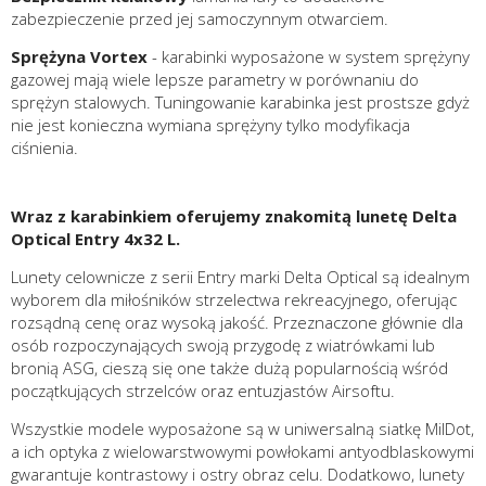
zabezpieczenie przed jej samoczynnym otwarciem.
Sprężyna Vortex
- karabinki wyposażone w system sprężyny
gazowej mają wiele lepsze parametry w porównaniu do
sprężyn stalowych. Tuningowanie karabinka jest prostsze gdyż
nie jest konieczna wymiana sprężyny tylko modyfikacja
ciśnienia.
Wraz z karabinkiem oferujemy znakomitą lunetę Delta
Optical Entry 4x32 L.
Lunety celownicze z serii Entry marki Delta Optical są idealnym
wyborem dla miłośników strzelectwa rekreacyjnego, oferując
rozsądną cenę oraz wysoką jakość. Przeznaczone głównie dla
osób rozpoczynających swoją przygodę z wiatrówkami lub
bronią ASG, cieszą się one także dużą popularnością wśród
początkujących strzelców oraz entuzjastów Airsoftu.
Wszystkie modele wyposażone są w uniwersalną siatkę MilDot,
a ich optyka z wielowarstwowymi powłokami antyodblaskowymi
gwarantuje kontrastowy i ostry obraz celu. Dodatkowo, lunety