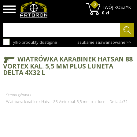
0
TWÓJ KOSZYK
0 zł
Tylko produkty dostępne
szukanie zaawansowane >>
WIATRÓWKA KARABINEK HATSAN 88
VORTEX KAL. 5,5 MM PLUS LUNETA
DELTA 4X32 L
Strona główna
›
Wiatrówka karabinek Hatsan 88 Vortex kal. 5,5 mm plus luneta Delta 4x32 L