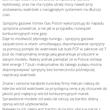
wylotowej), oraz nie ma ryzyka utraty mocy nawet przy
zostawieniu wiatrówki z naciągniętym systemem na dłuższy
czas.
Sprężyny gazowe Vortex Gas Piston wykorzystują do napędu
sprężone powietrze, a nie jak w przypadku rozwiązań
konkurencyjnych inne gazy.
Daje to możliwość płynnego tuningu - sprężyny gazowe
zaopatrzono w otwór umożliwiający dopompowanie sprężyny
za pomocą pompki do wiatrówek lub butli PCP w zakresie od 7
Jouli do maksymalnej energii jaką gwarantuje producent w
danym modelu. Należy jednak pamiętać że w Polsce istnieje
limit energii 17 Jouli i maksymalnie do takiego pułapu można
dopompowywać sprężyny bez konieczności późniejszej
rejestracji wiatrówki.
Znane i cenione karabinki tureckiej firmy Hatsan należą do
liderów wśród wiatrówek za przystępną cenę a jej stosunek do
jakości jest najlepszy wśród konkurencyjnych marek.
Sprawdzone modele od wielu lat cieszą się bardzo dobrą
opinią wśród użytkowników.
Największą ich zaletą jest bardzo duża moc idąca w parze z