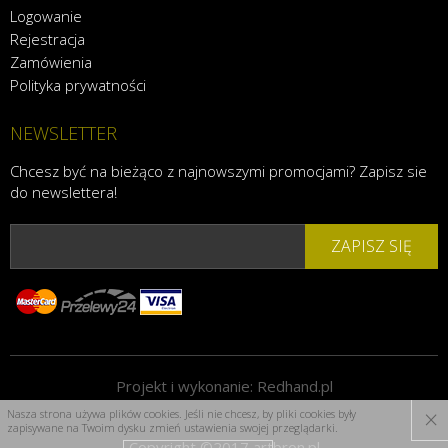
Logowanie
Rejestracja
Zamówienia
Polityka prywatności
NEWSLETTER
Chcesz być na bieżąco z najnowszymi promocjami? Zapisz sie
do newslettera!
ZAPISZ SIĘ
Projekt i wykonanie:
Redhand.pl
×
Nasza strona używa plików cookies. Jeśli nie chcesz, by pliki cookies były
zapisywane na Twoim dysku zmień ustawienia swojej przeglądarki.
Copyright ©2017 artbron.pl