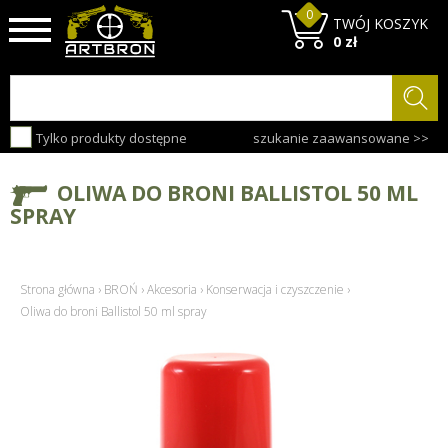
0
TWÓJ KOSZYK
0 zł
Tylko produkty dostępne
szukanie zaawansowane >>
OLIWA DO BRONI BALLISTOL 50 ML
SPRAY
Strona główna
›
BROŃ
›
Akcesoria
›
Konserwacja i czyszczenie
›
Oliwa do broni Ballistol 50 ml spray