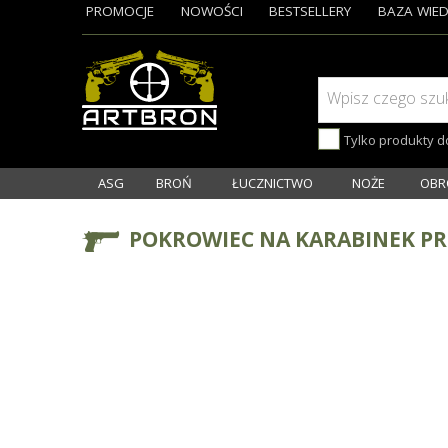
PROMOCJE
NOWOŚCI
BESTSELLERY
BAZA WIED
Wpisz czego szu
Tylko produkty 
ASG
BROŃ
ŁUCZNICTWO
NOŻE
OBR
POKROWIEC NA KARABINEK PR