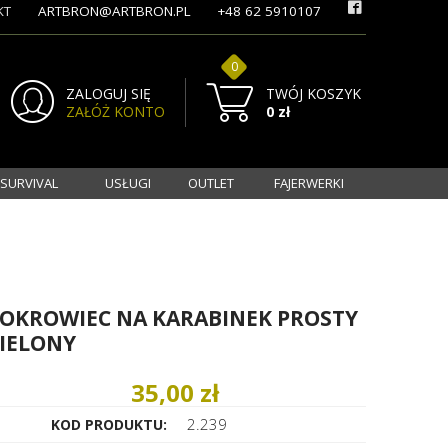
KT
ARTBRON@ARTBRON.PL
+48 62 5910107
0
ZALOGUJ SIĘ
TWÓJ KOSZYK
ZAŁÓŻ KONTO
0 zł
 SURVIVAL
USŁUGI
OUTLET
FAJERWERKI
OKROWIEC NA KARABINEK PROSTY
IELONY
35,00 zł
2.239
KOD PRODUKTU: