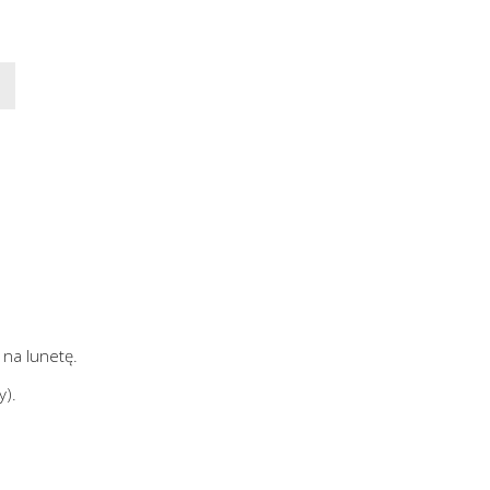
 na lunetę.
y).