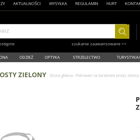
ZY
AKTUALNOŚCI
WYSYŁKA
REGULAMIN
HURT
KONTA
kasz:
dostępne
szukanie zaawansowane >>
ONA
ODZIEŻ
OPTYKA
STRZELECTWO
TURYSTYKA I
OSTY ZIELONY
Strona główna
›
Pokrowiec na karabinek prosty zielony
P
Z