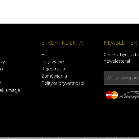
STREFA KLIENTA
NEWSLETTER
Hurt
Chcesz być na b
newslettera!
dzy
Logowanie
ci
Rejestracja
Zamówienia
Wpisz swój adr
n
Polityka prywatności
reklamacje