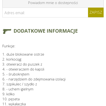
Powiadom mnie o dostepności
ZAPISZ
Adres email:
DODATKOWE INFORMACJE
Funkcje:
1. duże blokowane ostrze
2. korkociąg
3. otwieracz do puszek z
4. - otwieraczem do kapsli
5. - śrubokrętem
6. - narzędziem do zdejmowania izolacji
7. szpikulec / szydło z
8. - uchem igielnym
9. kółko
10. pęseta
11. wykałaczka