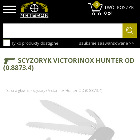
0
TWÓJ KOSZYK
0 zł
Tylko produkty dostępne
szukanie zaawansowane >>
SCYZORYK VICTORINOX HUNTER OD
(0.8873.4)
Strona główna
›
Scyzoryk Victorinox Hunter OD (0.8873.4)