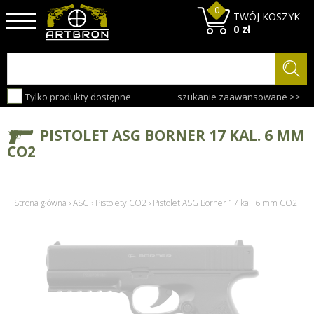
0
TWÓJ KOSZYK
0 zł
Tylko produkty dostępne
szukanie zaawansowane >>
PISTOLET ASG BORNER 17 KAL. 6 MM
CO2
Strona główna
›
ASG
›
Pistolety CO2
›
Pistolet ASG Borner 17 kal. 6 mm CO2