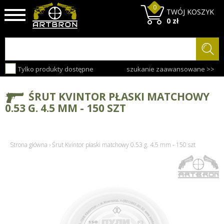
0
TWÓJ KOSZYK
0 zł
Tylko produkty dostępne
szukanie zaawansowane >>
ŚRUT KVINTOR PŁASKI MATCHOWY
0.53 G. 4.5 MM - 150 SZT
Strona główna
›
Śrut Kvintor płaski matchowy 0.53 g. 4.5 mm - 150 szt