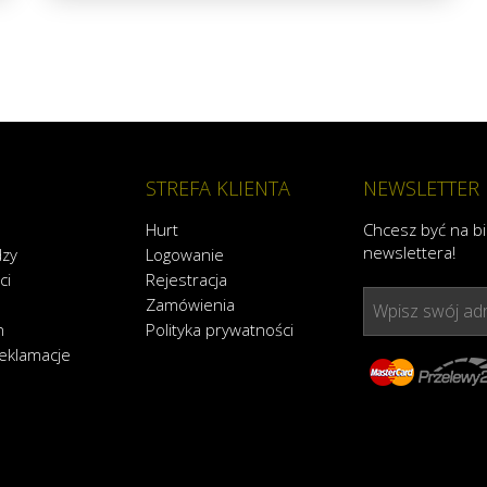
STREFA KLIENTA
NEWSLETTER
Hurt
Chcesz być na b
newslettera!
dzy
Logowanie
ci
Rejestracja
Zamówienia
Wpisz swój adr
n
Polityka prywatności
reklamacje