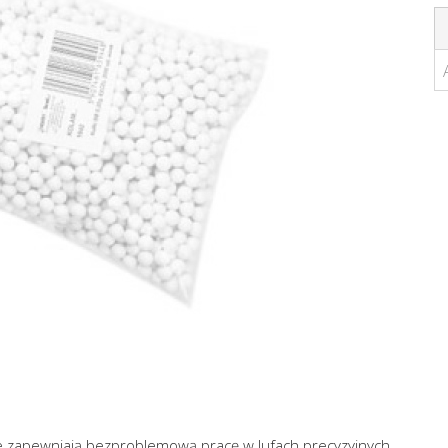
e zapewniają bezproblemową pracę w lufach precyzyjnych.