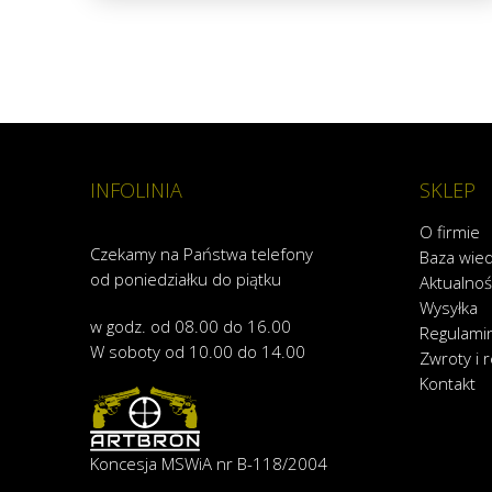
INFOLINIA
SKLEP
O firmie
Czekamy na Państwa telefony
Baza wie
od poniedziałku do piątku
Aktualnoś
Wysyłka
w godz. od 08.00 do 16.00
Regulami
W soboty od 10.00 do 14.00
Zwroty i 
Kontakt
Koncesja MSWiA nr B-118/2004