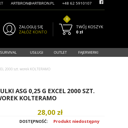
KT
ARTBRON@ARTBRON.PL
+48 62 5910107
0
ZALOGUJ SIĘ
TWÓJ KOSZYK
ZAŁÓŻ KONTO
0 zł
 SURVIVAL
USŁUGI
OUTLET
FAJERWERKI
XCEL 2000 szt. worek KOLTERAMO
ULKI ASG 0,25 G EXCEL 2000 SZT.
WOREK KOLTERAMO
28,00 zł
Produkt niedostępny
DOSTĘPNOŚĆ: