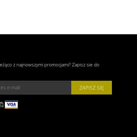
ieżąco z najnowszymi promocjami? Zapisz sie do
es e-mail:
ZAPISZ SIĘ