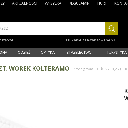
ZY
AKTUALNOŚCI
WYSYŁKA
REGULAMIN
HURT
KONTA
kasz:
dostępne
szukanie zaawansowane >>
ONA
ODZIEŻ
OPTYKA
STRZELECTWO
TURYSTYKA I
 SZT. WOREK KOLTERAMO
Strona główna
›
Kulki ASG 0,25 g E
K