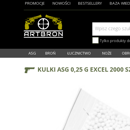
PROMOCJE
NOWOŚCI
BESTSELLERY
BAZA WIED
Wpisz czego szu
Tylko produkty 
ASG
BROŃ
ŁUCZNICTWO
NOŻE
OBR
KULKI ASG 0,25 G EXCEL 2000