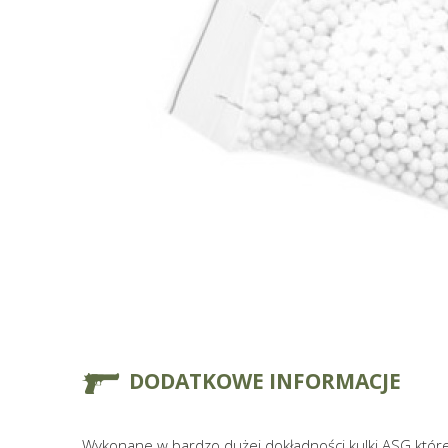
DODATKOWE INFORMACJE
Wykonane w bardzo dużej dokładności kulki ASG któr