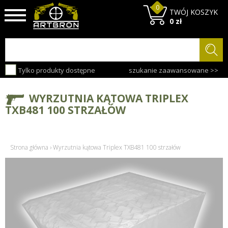
0
TWÓJ KOSZYK
0 zł
Tylko produkty dostępne
szukanie zaawansowane >>
WYRZUTNIA KĄTOWA TRIPLEX
TXB481 100 STRZAŁÓW
Strona główna
›
Wyrzutnia kątowa Triplex TXB481 100 strzałów