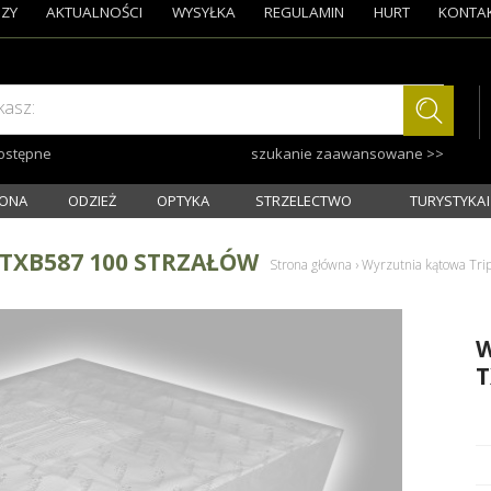
ZY
AKTUALNOŚCI
WYSYŁKA
REGULAMIN
HURT
KONTA
kasz:
dostępne
szukanie zaawansowane >>
ONA
ODZIEŻ
OPTYKA
STRZELECTWO
TURYSTYKA I
TXB587 100 STRZAŁÓW
Strona główna
›
Wyrzutnia kątowa Tri
W
T