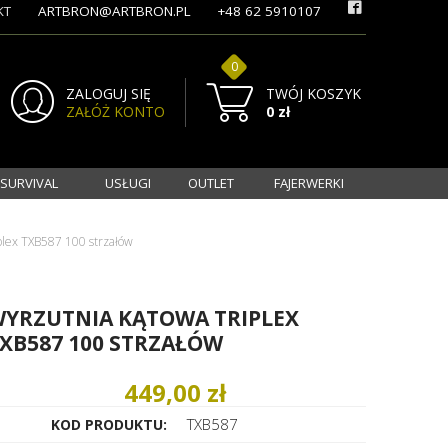
KT
ARTBRON@ARTBRON.PL
+48 62 5910107
0
ZALOGUJ SIĘ
TWÓJ KOSZYK
ZAŁÓŻ KONTO
0 zł
 SURVIVAL
USŁUGI
OUTLET
FAJERWERKI
plex TXB587 100 strzałów
YRZUTNIA KĄTOWA TRIPLEX
XB587 100 STRZAŁÓW
449,00 zł
TXB587
KOD PRODUKTU: