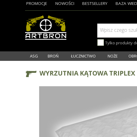
PROMOCJE
NOWOŚCI
BESTSELLERY
BAZA WIED
Wpisz czego szu
Tylko produkty 
ASG
BROŃ
ŁUCZNICTWO
NOŻE
OBR
WYRZUTNIA KĄTOWA TRIPLEX 