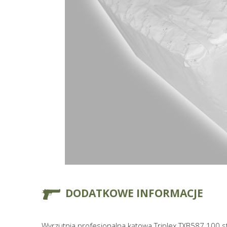
DODATKOWE INFORMACJE
Wyrzutnia profesjonalna kątowa Triplex TXB587 100 s