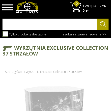
0
TWÓJ KOSZYK
0 zł
Tylko produkty dostępne
szukanie zaawansowane >>
WYRZUTNIA EXCLUSIVE COLLECTION
37 STRZAŁÓW
Strona główna
›
Wyrzutnia Exclusive Collection 37 strzałów