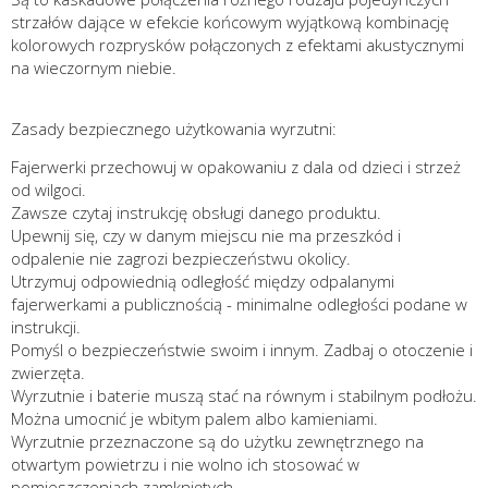
strzałów dające w efekcie końcowym wyjątkową kombinację
kolorowych rozprysków połączonych z efektami akustycznymi
na wieczornym niebie.
Zasady bezpiecznego użytkowania wyrzutni:
Fajerwerki przechowuj w opakowaniu z dala od dzieci i strzeż
od wilgoci.
Zawsze czytaj instrukcję obsługi danego produktu.
Upewnij się, czy w danym miejscu nie ma przeszkód i
odpalenie nie zagrozi bezpieczeństwu okolicy.
Utrzymuj odpowiednią odległość między odpalanymi
fajerwerkami a publicznością - minimalne odległości podane w
instrukcji.
Pomyśl o bezpieczeństwie swoim i innym. Zadbaj o otoczenie i
zwierzęta.
Wyrzutnie i baterie muszą stać na równym i stabilnym podłożu.
Można umocnić je wbitym palem albo kamieniami.
Wyrzutnie przeznaczone są do użytku zewnętrznego na
otwartym powietrzu i nie wolno ich stosować w
pomieszczeniach zamkniętych.