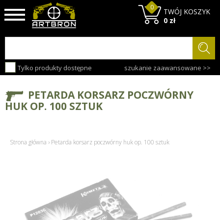
0
TWÓJ KOSZYK
0 zł
Tylko produkty dostępne
szukanie zaawansowane >>
PETARDA KORSARZ POCZWÓRNY
HUK OP. 100 SZTUK
Strona główna
›
Petarda korsarz poczwórny huk op. 100 sztuk