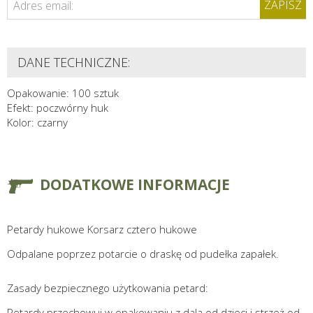
ZAPISZ
Adres email:
DANE TECHNICZNE:
Opakowanie: 100 sztuk
Efekt: poczwórny huk
Kolor: czarny
DODATKOWE INFORMACJE
Petardy hukowe Korsarz cztero hukowe
Odpalane poprzez potarcie o draskę od pudełka zapałek.
Zasady bezpiecznego użytkowania petard:
Petardy przechowuj w opakowaniu z dala od dzieci i strzeż od