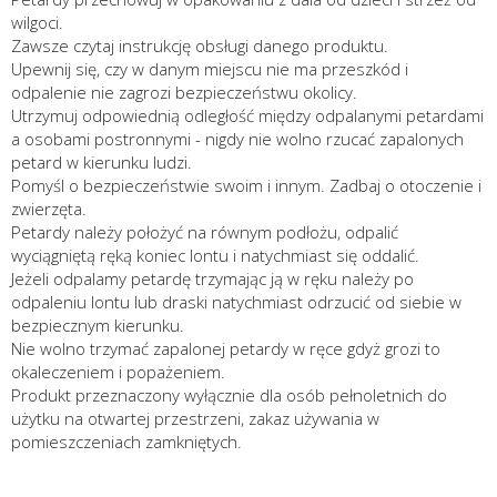
wilgoci.
Zawsze czytaj instrukcję obsługi danego produktu.
Upewnij się, czy w danym miejscu nie ma przeszkód i
odpalenie nie zagrozi bezpieczeństwu okolicy.
Utrzymuj odpowiednią odległość między odpalanymi petardami
a osobami postronnymi - nigdy nie wolno rzucać zapalonych
petard w kierunku ludzi.
Pomyśl o bezpieczeństwie swoim i innym. Zadbaj o otoczenie i
zwierzęta.
Petardy należy położyć na równym podłożu, odpalić
wyciągniętą ręką koniec lontu i natychmiast się oddalić.
Jeżeli odpalamy petardę trzymając ją w ręku należy po
odpaleniu lontu lub draski natychmiast odrzucić od siebie w
bezpiecznym kierunku.
Nie wolno trzymać zapalonej petardy w ręce gdyż grozi to
okaleczeniem i popażeniem.
Produkt przeznaczony wyłącznie dla osób pełnoletnich do
użytku na otwartej przestrzeni, zakaz używania w
pomieszczeniach zamkniętych.