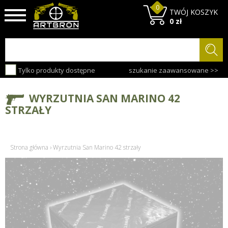
0
TWÓJ KOSZYK
0 zł
Tylko produkty dostępne
szukanie zaawansowane >>
WYRZUTNIA SAN MARINO 42
STRZAŁY
Strona główna
›
Wyrzutnia San Marino 42 strzały