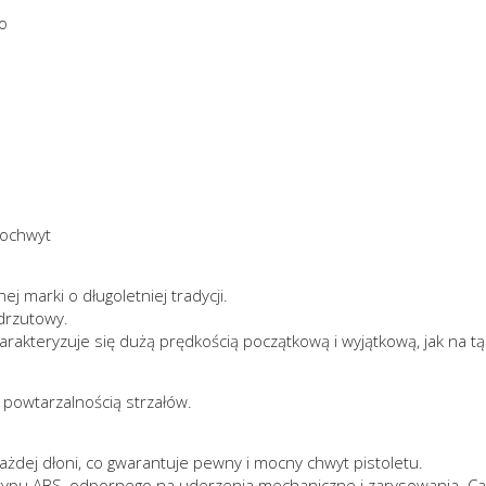
o
lochwyt
 marki o długoletniej tradycji.
drzutowy.
harakteryzuje się dużą prędkością początkową i wyjątkową, jak na tą 
powtarzalnością strzałów.
żdej dłoni, co gwarantuje pewny i mocny chwyt pistoletu.
pu ABS, odpornego na uderzenia mechaniczne i zarysowania. Cały