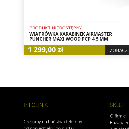
PRODUKT NIEDOSTĘPNY
WIATRÓWKA KARABINEK AIRMASTER
PUNCHER MAXI WOOD PCP 4,5 MM
1 299,00 zł
ZOBACZ
INFOLINIA
SKLEP
O firmie
Czekamy na Państwa telefony
Baza wie
od poniedziałku do piątku