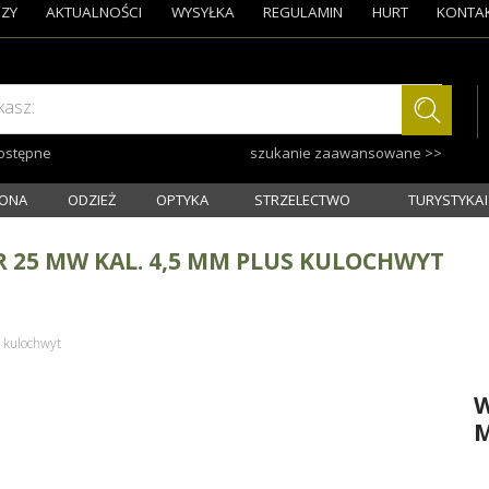
ZY
AKTUALNOŚCI
WYSYŁKA
REGULAMIN
HURT
KONTA
kasz:
dostępne
szukanie zaawansowane >>
ONA
ODZIEŻ
OPTYKA
STRZELECTWO
TURYSTYKA I
 25 MW KAL. 4,5 MM PLUS KULOCHWYT
 kulochwyt
W
M