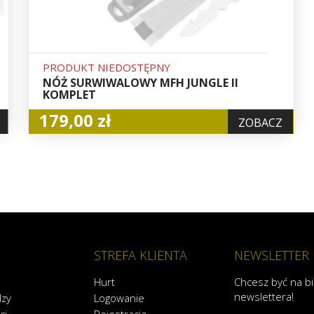
PRODUKT NIEDOSTĘPNY
NÓŻ SURWIWALOWY MFH JUNGLE II
KOMPLET
179,00 zł
ZOBACZ
STREFA KLIENTA
NEWSLETTER
Hurt
Chcesz być na b
newslettera!
dzy
Logowanie