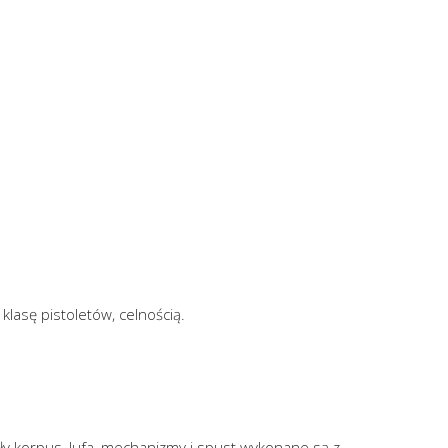
klasę pistoletów, celnością.
 korpus, lufa, mechanizmy i spust wykonane są z