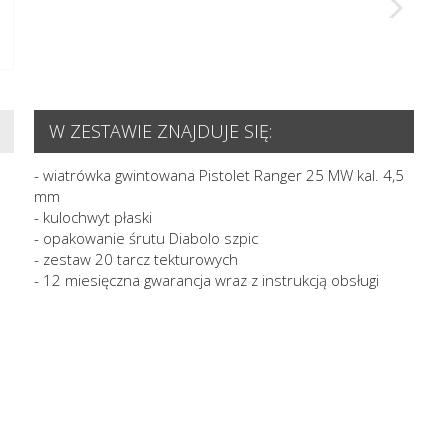
W ZESTAWIE ZNAJDUJE SIĘ:
- wiatrówka gwintowana Pistolet Ranger 25 MW kal. 4,5
mm
- kulochwyt płaski
- opakowanie śrutu Diabolo szpic
- zestaw 20 tarcz tekturowych
- 12 miesięczna gwarancja wraz z instrukcją obsługi