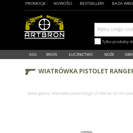
PROMOCJE
NOWOŚCI
BESTSELLERY
BAZA WIED
Wpisz czego szu
Tylko produkty 
ASG
BROŃ
ŁUCZNICTWO
NOŻE
OBR
WIATRÓWKA PISTOLET RANGER
Strona główna
›
Wiatrówka pistolet Ranger 25 MW kal. 4,5 mm plus