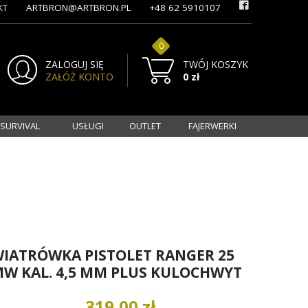
KT
ARTBRON@ARTBRON.PL
+48 62 5910107
0
ZALOGUJ SIĘ
TWÓJ KOSZYK
ZAŁÓŻ KONTO
0 zł
 SURVIVAL
USŁUGI
OUTLET
FAJERWERKI
IATRÓWKA PISTOLET RANGER 25
W KAL. 4,5 MM PLUS KULOCHWYT
319,00 zł