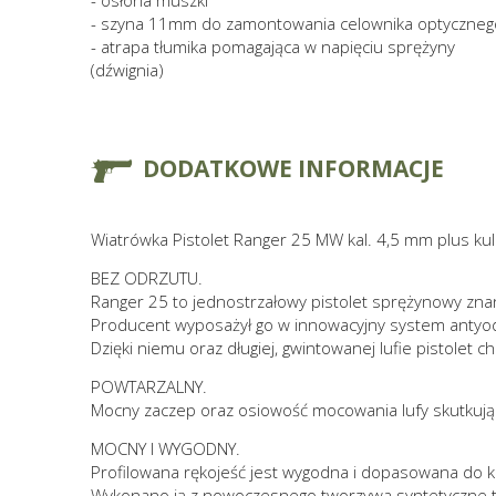
- osłona muszki
- szyna 11mm do zamontowania celownika optyczneg
- atrapa tłumika pomagająca w napięciu sprężyny
(dźwignia)
DODATKOWE INFORMACJE
Wiatrówka Pistolet Ranger 25 MW kal. 4,5 mm plus ku
BEZ ODRZUTU.
Ranger 25 to jednostrzałowy pistolet sprężynowy znanej
Producent wyposażył go w innowacyjny system antyo
Dzięki niemu oraz długiej, gwintowanej lufie pistolet c
POWTARZALNY.
Mocny zaczep oraz osiowość mocowania lufy skutkują 
MOCNY I WYGODNY.
Profilowana rękojeść jest wygodna i dopasowana do ka
Wykonano ją z nowoczesnego tworzywa syntetyczne ty