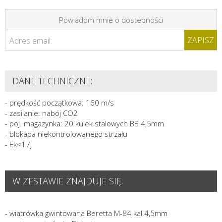
Powiadom mnie o dostepności
ZAPISZ
Adres email:
DANE TECHNICZNE:
- prędkość początkowa: 160 m/s
- zasilanie: nabój CO2
- poj. magazynka: 20 kulek stalowych BB 4,5mm
- blokada niekontrolowanego strzału
- Ek<17j
W ZESTAWIE ZNAJDUJE SIĘ:
- wiatrówka gwintowana Beretta M-84 kal.4,5mm