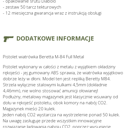
- opakowanie śrutu Diabolo
- zestaw 50 tarcz tekturowych
- 12 miesięczna gwarancja wraz z instrukcją obsługi
DODATKOWE INFORMACJE
Pistolet wiatrówka Beretta M-84 Full Metal
Pistolet wykonany w całości z metalu z wyjątkiem okładziny
rękojeści - jej gumowany ABS sprawia, że wiatrówka wyjątkowo
dobrze leży w dłoni. Model ten jest repliką Beretty M84.
Strzela wyłącznie stalowymi kulkami 4,5mm (dokładnie
4,46mm), nie wolno stosować amunicji ołowianej!
Podłużny, metalowy magazynek jest klasycznie wsuwany od
dołu w rękojeść pistoletu, obok komory na nabój CO2.
Magazynek mieści 20 kulek.
Jeden nabój CO2 wystarcza na wystrzelenie ponad 50 kulek.
Na uwagę zasługuje przede wszystkim innowacyjne
rozwiązanie ładowania naboju CO2, poprzez wysunięcie