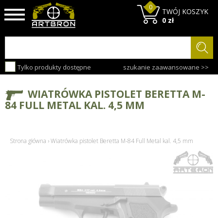
0
TWÓJ KOSZYK
0 zł
Tylko produkty dostępne
szukanie zaawansowane >>
WIATRÓWKA PISTOLET BERETTA M-
84 FULL METAL KAL. 4,5 MM
Strona główna
›
Wiatrówka pistolet Beretta M-84 Full Metal kal. 4,5 mm