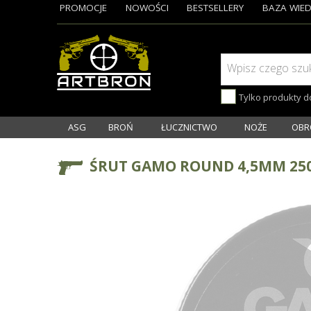
PROMOCJE
NOWOŚCI
BESTSELLERY
BAZA WIED
Wpisz czego szu
Tylko produkty 
ASG
BROŃ
ŁUCZNICTWO
NOŻE
OBR
ŚRUT GAMO ROUND 4,5MM 25