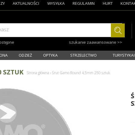
ZY
AKTUALNOŚCI
WYSYŁKA
REGULAMIN
HURT
KONTA
kasz:
dostępne
szukanie zaawansowane >>
ONA
ODZIEŻ
OPTYKA
STRZELECTWO
TURYSTYKA I
0 SZTUK
Strona główna
›
Śrut Gamo Round 4,5mm 250 sztuk
Ś
S