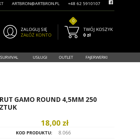
KT
ARTBRON@ARTBRON.PL
+48 62 5910107
0
ZALOGUJ SIĘ
TWÓJ KOSZYK
ZAŁÓŻ KONTO
0 zł
 SURVIVAL
USŁUGI
OUTLET
FAJERWERKI
RUT GAMO ROUND 4,5MM 250
ZTUK
18,00 zł
8.066
KOD PRODUKTU: