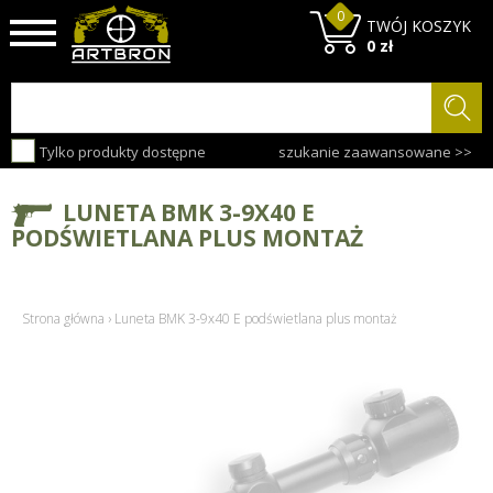
0
TWÓJ KOSZYK
0 zł
Tylko produkty dostępne
szukanie zaawansowane >>
LUNETA BMK 3-9X40 E
PODŚWIETLANA PLUS MONTAŻ
Strona główna
›
Luneta BMK 3-9x40 E podświetlana plus montaż