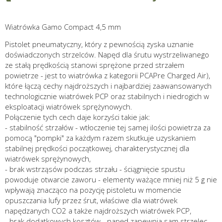
Wiatrówka Gamo Compact 4,5 mm
Pistolet pneumatyczny, który z pewnością zyska uznanie
doświadczonych strzelców. Napęd dla śrutu wystrzeliwanego
ze stałą prędkością stanowi sprężone przed strzałem
powietrze - jest to wiatrówka z kategorii PCAPre Charged Air),
które łączą cechy najdroższych i najbardziej zaawansowanych
technologicznie wiatrówek PCP oraz stabilnych i niedrogich w
eksploatacji wiatrówek sprężynowych.
Połączenie tych cech daje korzyści takie jak:
- stabilność strzałów - wtłoczenie tej samej ilości powietrza za
pomocą "pompki" za każdym razem skutkuje uzyskaniem
stabilnej prędkości początkowej, charakterystycznej dla
wiatrówek sprężynowych,
- brak wstrząsów podczas strzału - ściągnięcie spustu
powoduje otwarcie zaworu - elementy ważące mniej niż 5 g nie
wpływają znacząco na pozycję pistoletu w momencie
opuszczania lufy przez śrut, właściwe dla wiatrówek
napędzanych CO2 a także najdroższych wiatrówek PCP,
- brak dodatkowych kosztów - napęd zapewnia sam strzelec