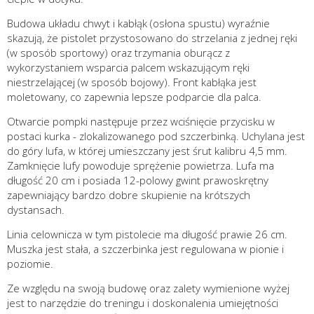
Budowa układu chwyt i kabłąk (osłona spustu) wyraźnie
skazują, że pistolet przystosowano do strzelania z jednej ręki
(w sposób sportowy) oraz trzymania oburącz z
wykorzystaniem wsparcia palcem wskazującym ręki
niestrzelającej (w sposób bojowy). Front kabłąka jest
moletowany, co zapewnia lepsze podparcie dla palca.
Otwarcie pompki następuje przez wciśnięcie przycisku w
postaci kurka - zlokalizowanego pod szczerbinką. Uchylana jest
do góry lufa, w której umieszczany jest śrut kalibru 4,5 mm.
Zamknięcie lufy powoduje sprężenie powietrza. Lufa ma
długość 20 cm i posiada 12-polowy gwint prawoskrętny
zapewniający bardzo dobre skupienie na krótszych
dystansach.
Linia celownicza w tym pistolecie ma długość prawie 26 cm.
Muszka jest stała, a szczerbinka jest regulowana w pionie i
poziomie.
Ze względu na swoją budowę oraz zalety wymienione wyżej
jest to narzędzie do treningu i doskonalenia umiejętności