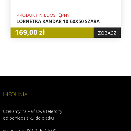
PRODUKT NIEDOSTĘPNY
LORNETKA KANDAR 10-60X50 SZARA
169,00 zł
ZOBACZ
INFOLINIA
Czekamy na Państwa telefony
od poniedziałku do piątku
w godz. od 08.00 do 16.00