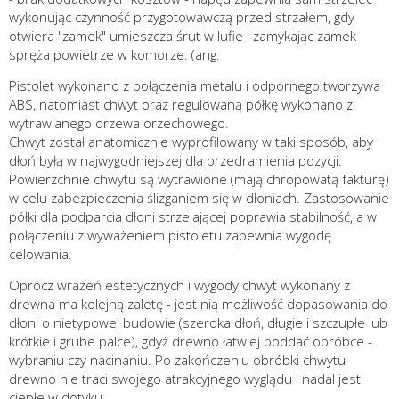
wykonując czynność przygotowawczą przed strzałem, gdy
otwiera "zamek" umieszcza śrut w lufie i zamykając zamek
spręża powietrze w komorze. (ang.
Pistolet wykonano z połączenia metalu i odpornego tworzywa
ABS, natomiast chwyt oraz regulowaną półkę wykonano z
wytrawianego drzewa orzechowego.
Chwyt został anatomicznie wyprofilowany w taki sposób, aby
dłoń byłą w najwygodniejszej dla przedramienia pozycji.
Powierzchnie chwytu są wytrawione (mają chropowatą fakturę)
w celu zabezpieczenia ślizganiem się w dłoniach. Zastosowanie
półki dla podparcia dłoni strzelającej poprawia stabilność, a w
połączeniu z wyważeniem pistoletu zapewnia wygodę
celowania.
Oprócz wrażeń estetycznych i wygody chwyt wykonany z
drewna ma kolejną zaletę - jest nią możliwość dopasowania do
dłoni o nietypowej budowie (szeroka dłoń, długie i szczupłe lub
krótkie i grube palce), gdyż drewno łatwiej poddać obróbce -
wybraniu czy nacinaniu. Po zakończeniu obróbki chwytu
drewno nie traci swojego atrakcyjnego wyglądu i nadal jest
ciepłe w dotyku.