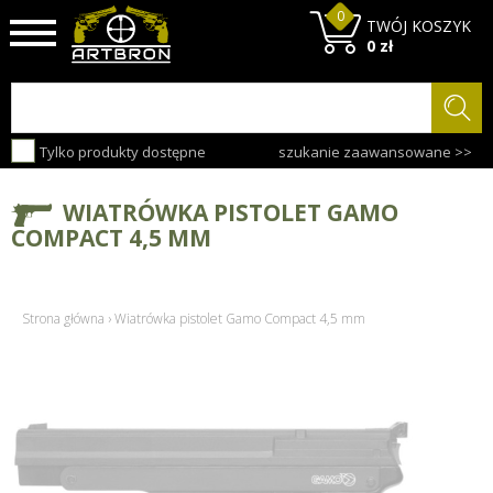
0
TWÓJ KOSZYK
0 zł
Tylko produkty dostępne
szukanie zaawansowane >>
WIATRÓWKA PISTOLET GAMO
COMPACT 4,5 MM
Strona główna
›
Wiatrówka pistolet Gamo Compact 4,5 mm