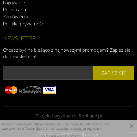
Logowanie
Rejestracja
Zamówienia
Polityka prywatności
NEWSLETTER
Chcesz być na bieżąco z najnowszymi promocjami? Zapisz sie
do newslettera!
ZAPISZ SIĘ
Projekt i wykonanie:
Redhand.pl
×
Nasza strona używa plików cookies. Jeśli nie chcesz, by pliki cookies były
zapisywane na Twoim dysku zmień ustawienia swojej przeglądarki.
Copyright ©2017 artbron.pl
Przeczytaj więcej o cookies