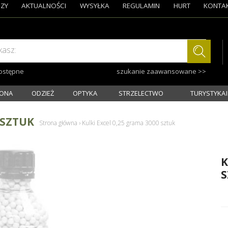
ZY
AKTUALNOŚCI
WYSYŁKA
REGULAMIN
HURT
KONTA
kasz:
dostępne
szukanie zaawansowane >>
ONA
ODZIEŻ
OPTYKA
STRZELECTWO
TURYSTYKA I
 SZTUK
Strona główna
›
Kulki Excel 0,25 grama 3000 sztuk
K
S