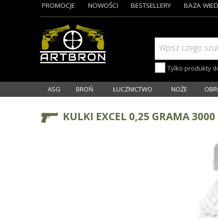
PROMOCJE
NOWOŚCI
BESTSELLERY
BAZA WIED
Wpisz czego szu
Tylko produkty 
ASG
BROŃ
ŁUCZNICTWO
NOŻE
OBR
KULKI EXCEL 0,25 GRAMA 3000