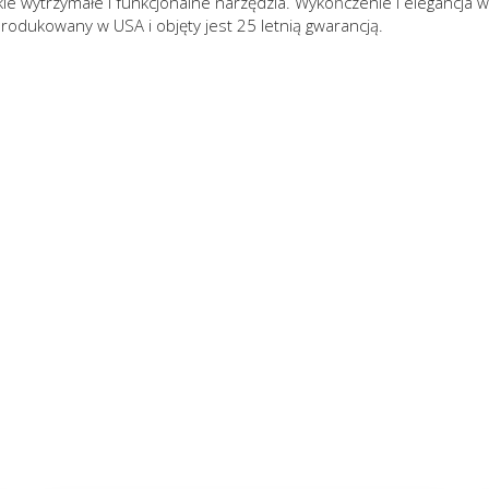
e wytrzymałe i funkcjonalne narzędzia. Wykończenie i elegancja 
produkowany w USA i objęty jest 25 letnią gwarancją.