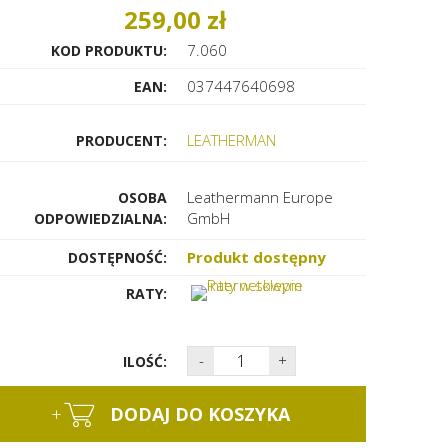
259,00 zł
7.060
KOD PRODUKTU:
037447640698
EAN:
LEATHERMAN
PRODUCENT:
Leathermann Europe
OSOBA
GmbH
ODPOWIEDZIALNA:
Produkt dostępny
DOSTĘPNOŚĆ:
RATY:
-
+
ILOŚĆ:
+
DODAJ DO KOSZYKA