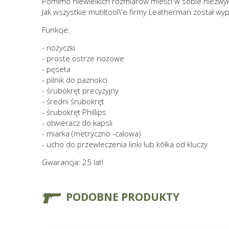
Pomimo niewielkich rozmiarów mieści w sobie niezwykl
Jak wszystkie mutiltool\'e firmy Leatherman został wy
Funkcje:
- nożyczki
- proste ostrze nożowe
- pęseta
- pilnik do paznokci
- śrubokręt precyzyjny
- średni śrubokręt
- śrubokręt Phillips
- otwieracz do kapsli
- miarka (metryczno -calowa)
- ucho do przewleczenia linki lub kółka od kluczy
Gwarancja: 25 lat!
PODOBNE PRODUKTY