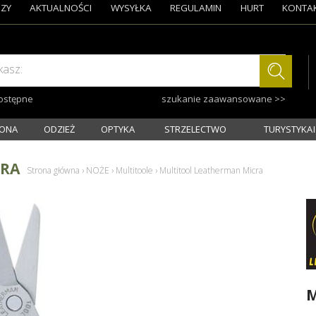
ZY
AKTUALNOŚCI
WYSYŁKA
REGULAMIN
HURT
KONTA
kasz:
dostępne
szukanie zaawansowane >>
ONA
ODZIEŻ
OPTYKA
STRZELECTWO
TURYSTYKA I
CRA
Strona główna
›
NOŻE
›
Multitoole
›
Multitool Leatherman Micra
M