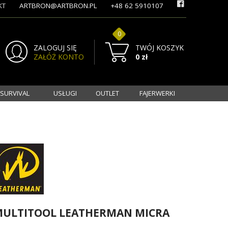
KT
ARTBRON@ARTBRON.PL
+48 62 5910107
0
ZALOGUJ SIĘ
TWÓJ KOSZYK
ZAŁÓŻ KONTO
0 zł
 SURVIVAL
USŁUGI
OUTLET
FAJERWERKI
ULTITOOL LEATHERMAN MICRA