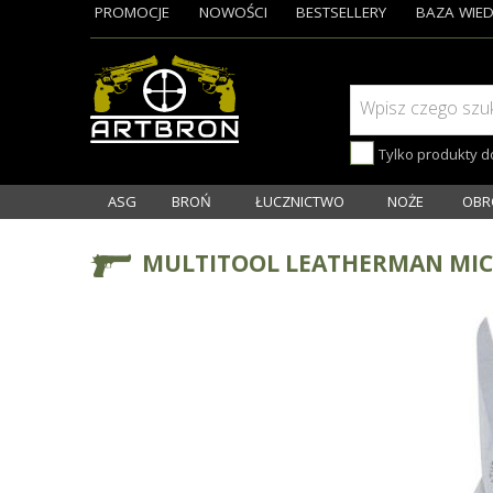
PROMOCJE
NOWOŚCI
BESTSELLERY
BAZA WIED
Wpisz czego szu
Tylko produkty 
ASG
BROŃ
ŁUCZNICTWO
NOŻE
OBR
MULTITOOL LEATHERMAN MI