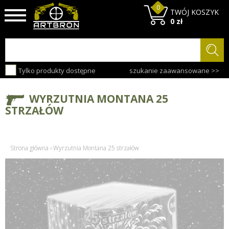
0
TWÓJ KOSZYK
0 zł
Tylko produkty dostępne
szukanie zaawansowane >>
WYRZUTNIA MONTANA 25
STRZAŁÓW
Strona główna
›
Wyrzutnia Montana 25 strzałów