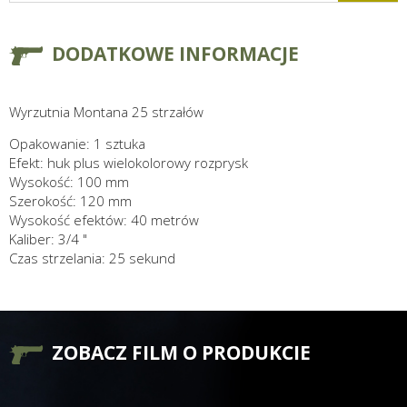
DODATKOWE INFORMACJE
Wyrzutnia Montana 25 strzałów
Opakowanie: 1 sztuka
Efekt: huk plus wielokolorowy rozprysk
Wysokość: 100 mm
Szerokość: 120 mm
Wysokość efektów: 40 metrów
Kaliber: 3/4 "
Czas strzelania: 25 sekund
ZOBACZ FILM O PRODUKCIE