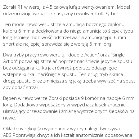
Zoraki R1 w wersji z 4,5 calową lufą z wentylowaniem. Model
odwzorowuje wizualnie klasyczny rewolwer Colt Python.
Ten model rewolweru strzela amunicją bocznego zapłonu
kalibru 6 mm a dedykowana do niego amunicja to ślepaki typu
long. Istnieje możliwość odstrzeliwania amunicji typu 6 mm
short ale najlepiej sprawdza się z wersją 6 mm long.
Dwa tryby pracy rewolweru tj. "double Action" oraz "Single
Action" pozwalają strzelać poprzez naciśnięcie jedynie spustu
bez odciągania kurka jak również poprzez odciągnięcie
wstępne kurka i naciśnięcie spustu. Ten drugi tryb skraca
drogę spustu oraz zmniejsza siłę jaką trzeba wywrzeć na spust
aby oddać strzał.
Bęben w rewolwerze Zoraki posiada 9 komór na naboje 6 mm
long. Dodatkowo wyposażony w wypychacz łusek znacznie
ułatwiający przeładowanie i zmianę wystrzelonych ślepaków na
nowe.
Okładziny rękojeści wykonano z wytrzymałego tworzywa
ABS.Poprawiają chwyt a ich kształt anatomicznie dopasowana