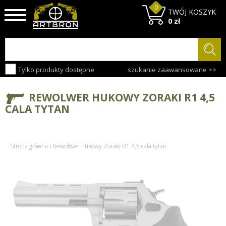
0
TWÓJ KOSZYK
0 zł
Tylko produkty dostępne
szukanie zaawansowane >>
REWOLWER HUKOWY ZORAKI R1 4,5
CALA TYTAN
Strona główna
›
Rewolwer hukowy Zoraki R1 4,5 cala tytan