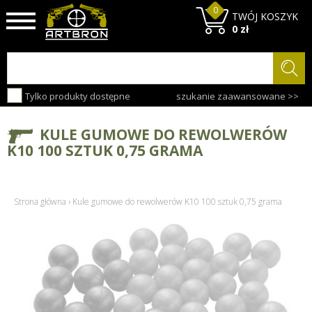
0
TWÓJ KOSZYK
0 zł
Tylko produkty dostępne
szukanie zaawansowane >>
KULE GUMOWE DO REWOLWERÓW
K10 100 SZTUK 0,75 GRAMA
Strona główna
›
Kule gumowe do rewolwerów K10 100 sztuk 0,75 grama