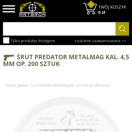
0
TWÓJ KOSZYK
0 zł
Tylko produkty dostępne
szukanie zaawansowane >>
ŚRUT PREDATOR METALMAG KAL. 4,5
MM OP. 200 SZTUK
Strona główna
›
Śrut Predator Metalmag kal. 4,5 mm op. 200 sztuk