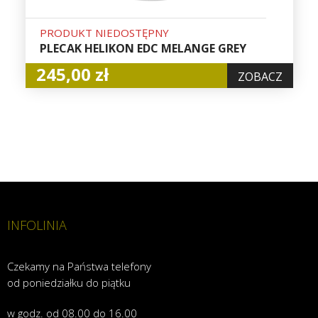
PRODUKT NIEDOSTĘPNY
PLECAK HELIKON EDC MELANGE GREY
245,00 zł
ZOBACZ
INFOLINIA
Czekamy na Państwa telefony
od poniedziałku do piątku
w godz. od 08.00 do 16.00