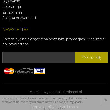
Logowanie
Rejestracja
Zamówienia
Polityka prywatności
NEWSLETTER
Chcesz być na bieżąco z najnowszymi promocjami? Zapisz sie
do newslettera!
ZAPISZ SIĘ
Projekt i wykonanie:
Redhand.pl
×
Nasza strona używa plików cookies. Jeśli nie chcesz, by pliki cookies były
zapisywane na Twoim dysku zmień ustawienia swojej przeglądarki.
Copyright ©2017 artbron.pl
Przeczytaj więcej o cookies