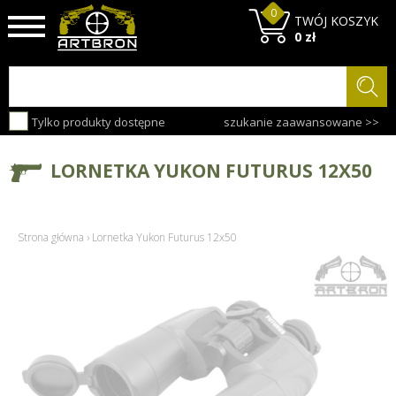
0
TWÓJ KOSZYK
0 zł
Tylko produkty dostępne
szukanie zaawansowane >>
LORNETKA YUKON FUTURUS 12X50
Strona główna
›
Lornetka Yukon Futurus 12x50