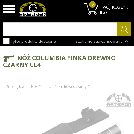
0
TWÓJ KOSZYK
0 zł
Tylko produkty dostępne
szukanie zaawansowane >>
NÓŻ COLUMBIA FINKA DREWNO
CZARNY CL4
Strona główna
›
Nóż Columbia finka drewno czarny CL4