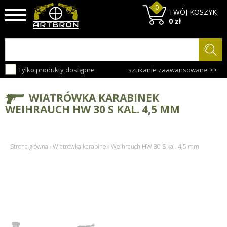
0
TWÓJ KOSZYK
0 zł
Tylko produkty dostępne
szukanie zaawansowane >>
WIATRÓWKA KARABINEK
WEIHRAUCH HW 30 S KAL. 4,5 MM
Strona główna
›
Wiatrówka karabinek Weihrauch HW 30 S kal. 4,5 mm