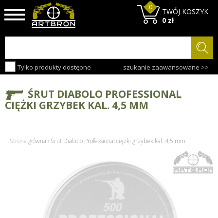
0
TWÓJ KOSZYK
0 zł
Tylko produkty dostępne
szukanie zaawansowane >>
ŚRUT DIABOLO PROFESSIONAL
CIĘŻKI GRZYBEK KAL. 4,5 MM
Strona główna
›
Śrut Diabolo Professional ciężki grzybek kal. 4,5 mm