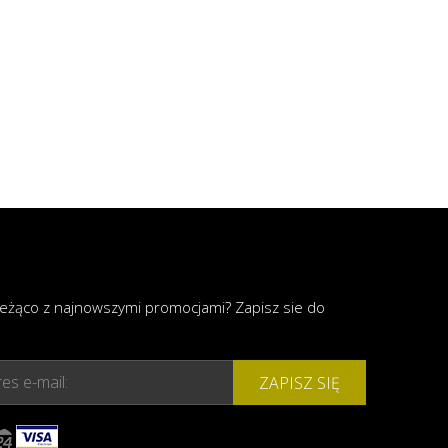
ieżąco z najnowszymi promocjami? Zapisz sie do
es e-mail:
ZAPISZ SIĘ