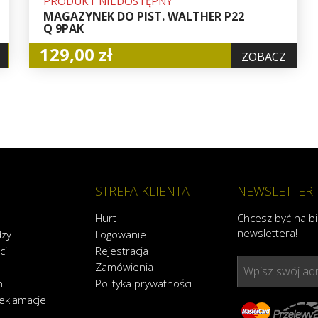
PRODUKT NIEDOSTĘPNY
MAGAZYNEK DO PIST. WALTHER P22
Q 9PAK
129,00 zł
ZOBACZ
STREFA KLIENTA
NEWSLETTER
Hurt
Chcesz być na b
newslettera!
dzy
Logowanie
ci
Rejestracja
Zamówienia
Wpisz swój adr
n
Polityka prywatności
reklamacje