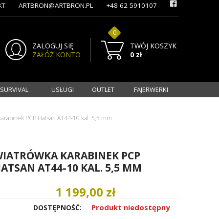
KT
ARTBRON@ARTBRON.PL
+48 62 5910107
0
ZALOGUJ SIĘ
TWÓJ KOSZYK
ZAŁÓŻ KONTO
0 zł
 SURVIVAL
USŁUGI
OUTLET
FAJERWERKI
karabinek PCP Hatsan AT44-10 kal. 5,5 mm
IATRÓWKA KARABINEK PCP
ATSAN AT44-10 KAL. 5,5 MM
1 199,00 zł
Produkt niedostępny
DOSTĘPNOŚĆ: