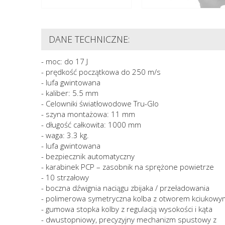
DANE TECHNICZNE:
- moc: do 17 J
- prędkość początkowa do 250 m/s
- lufa gwintowana
- kaliber: 5.5 mm
- Celowniki światłowodowe Tru-Glo
- szyna montażowa: 11 mm
- długość całkowita: 1000 mm
- waga: 3.3 kg.
- lufa gwintowana
- bezpiecznik automatyczny
- karabinek PCP – zasobnik na sprężone powietrze
- 10 strzałowy
- boczna dźwignia naciągu zbijaka / przeładowania
- polimerowa symetryczna kolba z otworem kciukowy
- gumowa stopka kolby z regulacją wysokości i kąta
- dwustopniowy, precyzyjny mechanizm spustowy z