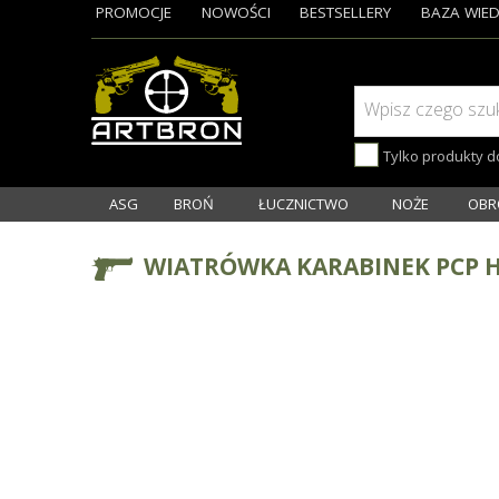
PROMOCJE
NOWOŚCI
BESTSELLERY
BAZA WIED
Wpisz czego szu
Tylko produkty 
ASG
BROŃ
ŁUCZNICTWO
NOŻE
OBR
WIATRÓWKA KARABINEK PCP HA