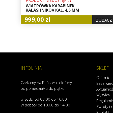
PRODUKT NIEDOSTĘPNY
WIATRÓWKA KARABINEK
KALASHNIKOV KAL. 4,5 MM
999,00 zł
ZOBACZ
INFOLINIA
SKLEP
O firmie
Czekamy na Państwa telefony
Baza wie
od poniedziałku do piątku
Aktualnoś
Wysyłka
w godz. od 08.00 do 16.00
Regulami
W soboty od 10.00 do 14.00
Zwroty i 
Kontakt