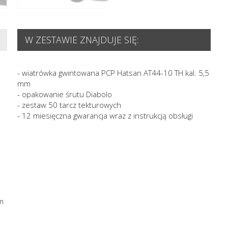
W ZESTAWIE ZNAJDUJE SIĘ:
- wiatrówka gwintowana PCP Hatsan AT44-10 TH kal. 5,5
mm
- opakowanie śrutu Diabolo
- zestaw 50 tarcz tekturowych
- 12 miesięczna gwarancja wraz z instrukcją obsługi
m