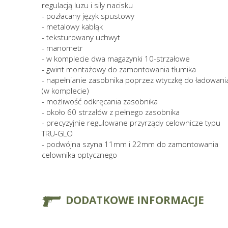
regulacją luzu i siły nacisku
- pozłacany język spustowy
- metalowy kabłąk
- teksturowany uchwyt
- manometr
- w komplecie dwa magazynki 10-strzałowe
- gwint montażowy do zamontowania tłumika
- napełnianie zasobnika poprzez wtyczkę do ładowani
(w komplecie)
- możliwość odkręcania zasobnika
- około 60 strzałów z pełnego zasobnika
- precyzyjnie regulowane przyrządy celownicze typu
TRU-GLO
- podwójna szyna 11mm i 22mm do zamontowania
celownika optycznego
DODATKOWE INFORMACJE