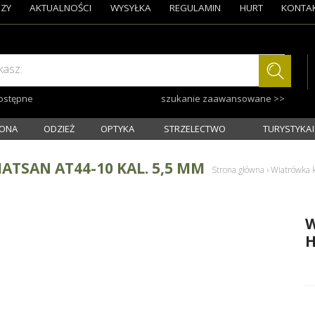
ZY
AKTUALNOŚCI
WYSYŁKA
REGULAMIN
HURT
KONTA
kasz:
dostępne
szukanie zaawansowane >>
ONA
ODZIEŻ
OPTYKA
STRZELECTWO
TURYSTYKA I
TSAN AT44-10 KAL. 5,5 MM
Strona główna
›
Wiatrówka 
W
H