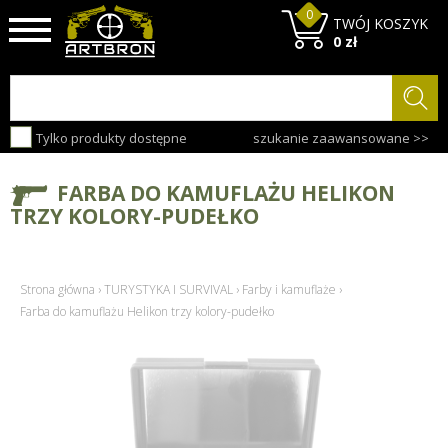
0
TWÓJ KOSZYK
0 zł
Tylko produkty dostępne
szukanie zaawansowane >>
FARBA DO KAMUFLAŻU HELIKON
TRZY KOLORY-PUDEŁKO
Strona główna
›
TURYSTYKA I SURVIVAL
›
Farby i kamuflaże
›
Farba do kamuflażu Helikon trzy kolory-pudełko