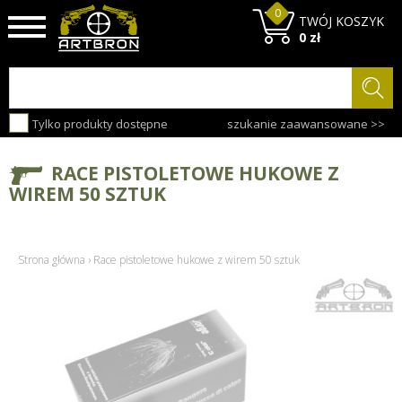
0
TWÓJ KOSZYK
0 zł
Tylko produkty dostępne
szukanie zaawansowane >>
RACE PISTOLETOWE HUKOWE Z
WIREM 50 SZTUK
Strona główna
›
Race pistoletowe hukowe z wirem 50 sztuk