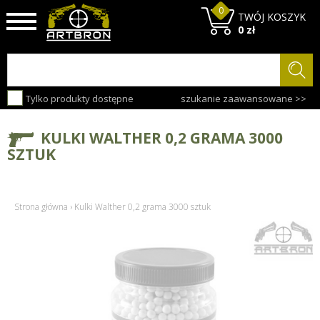
0
TWÓJ KOSZYK
0 zł
Tylko produkty dostępne
szukanie zaawansowane >>
KULKI WALTHER 0,2 GRAMA 3000
SZTUK
Strona główna
›
Kulki Walther 0,2 grama 3000 sztuk